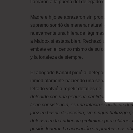
llamaron a la puerta del delegado con el detenid
Madre e hijo se abrazaron sin pronunciar palabr
supremo sonrió de manera natural y acarició el r
nuevamente una hilera de lágrimas corriendo por
a Maldox si estaba bien. Rechazó un par de vece
embate en el centro mismo de su corazón, pero 
y la fortaleza de siempre.
El abogado Kanaut pidió al delegado que los dej
inmediatamente haciendo una señal afirmativa, s
letrado volvió a repetir detalles de la defensa. Es
detenido con una pequeña cantidad de maconha, p
tiene consistencia, es una falacia sencilla de d
juez en busca de cocaína, sin ningún hallazgo q
defensa en la audiencia preliminar para obtener 
prisión federal. La acusación sin pruebas nos a