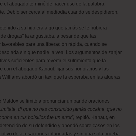
e el abogado terminó de hacer uso de la palabra,
e. Debió ser cerca al mediodía cuando se despidieron.
detenido a su hijo era algo que jamás se le hubiera
 de drogas” la angustiaba, a pesar de que las
favorables para una liberación rápida, cuando se
ó desolada sin que nadie la vea. Los argumentos de zanjar
ivos suficientes para revertir el sufrimiento que la
 con el abogado Kanaut, fijar sus honorarios y las
a Williams abordó un taxi que la esperaba en las afueras
ue Maldox se limitó a pronunciar un par de oraciones
Limítate, di que no has consumido jamás cocaína, que no
ha en tus bolsillos fue un error”,
repitió. Kanaut, en
 detención de su defendido y ahondó sobre casos en los
otivo de acusaciones infundadas y sin una sola prueba