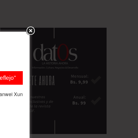
flejo"
ianwei Xun