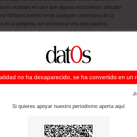
cura ocultaba el color que alguna vez tuvieron, ubicada
a Williams prefirió omitir cualquier comentario de la
 en la garganta, sin pronunciar una sola palabra,
manos el estuche de lentes, sacó los anteojos, limpió los
ando detrás de ellos las lágrimas que comenzaban a
enerlas, pero igualmente le cayeron por sus mejillas.
pidos. El abogado Kanaut las esperaba a pocos pasos del
nterior de aquellos desdichados que se encontraban
ealidad no ha desaparecido, se ha convertido en un re
do exterior representado en las personas que esperaban
e visitas. El abogado al advertir la presencia de la
J
, la saludo amablemente inclinando su dorso delante en
ñados de Regina, vencieron una pequeña fila y las
Si quieres apoyar nuestro periodismo aporta aquí
de ingreso. El comisario que había sido anunciado por su
metálico corredizo. Tras conducirlos a su oficina, llamó al
illiams. No debieron transcurrir ni 5 minutos cuando