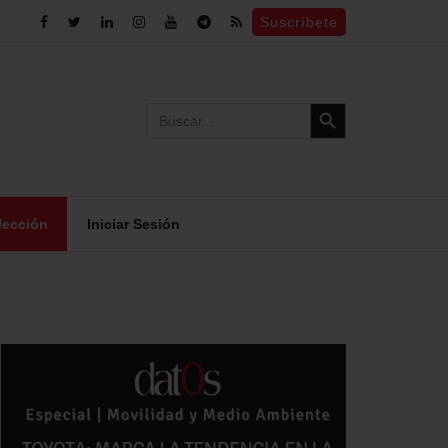
Suscríbete
Search Button
Search
for:
lección
Iniciar Sesión