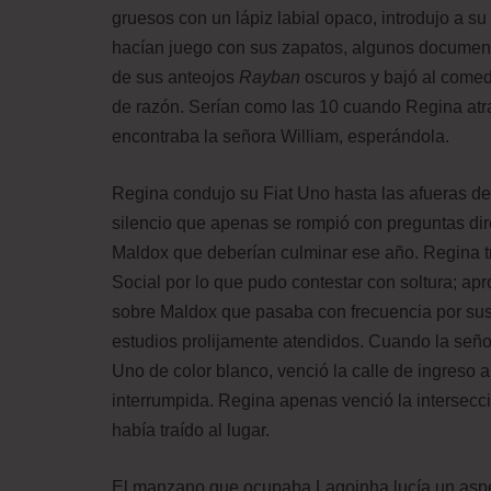
gruesos con un lápiz labial opaco, introdujo a su
hacían juego con sus zapatos, algunos document
de sus anteojos
Rayban
oscuros y bajó al comed
de razón. Serían como las 10 cuando Regina atr
encontraba la señora William, esperándola.
Regina condujo su Fiat Uno hasta las afueras d
silencio que apenas se rompió con preguntas dir
Maldox que deberían culminar ese año. Regina tr
Social por lo que pudo contestar con soltura; a
sobre Maldox que pasaba con frecuencia por sus 
estudios prolijamente atendidos. Cuando la señor
Uno de color blanco, venció la calle de ingreso a
interrumpida. Regina apenas venció la intersecci
había traído al lugar.
El manzano que ocupaba Lagoinha lucía un aspe