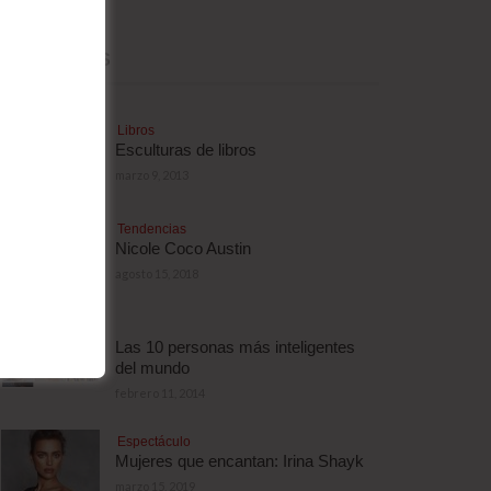
MÁS LEÍDAS
Libros
Esculturas de libros
marzo 9, 2013
Tendencias
Nicole Coco Austin
agosto 15, 2018
Las 10 personas más inteligentes
del mundo
febrero 11, 2014
Espectáculo
Mujeres que encantan: Irina Shayk
marzo 15, 2019