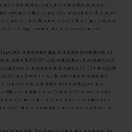
 cartera del mismo color que el conjunto sastre que
os indispensables; cosméticos, un perfume, el estuche
or a servirse un café como lo hacía desde que tenía uso
avesó el
lobby
con dirección a la mesa donde se
e la prisión, manejando algo incómoda en medio de un
ectas sobre la FAFICH, las amistades y los estudios de
abajaba en la secretaria de la carrera de Comunicación
provechó para hacer un par de comentarios elogiosos
oficinas en busca de libros de consulta para sus
a Williams inquirió sobre Mauricio Alexander, el Fiat
 la prisión, por lo que la charla sobre el asunto quedó
ón, no se detuvo en ningún otro asunto sino el que las
cto deprimente, las paredes quizá nunca habían sido