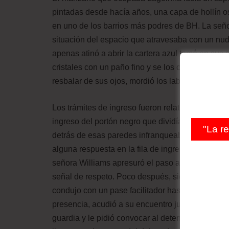
pintadas desde hacía años, una capa de hollín os
en uno de los barrios más podres de BH. La señor
situación del espacio que atravesaba con un nudo
apenas atinó a abrir la cartera azul tomó en sus 
cristales con un paño fino y se los colocó ocult
resbalar de sus ojos, mordió los labios para cont
Los trámites de ingreso fueron relativamente rá
ingreso del portón negro que dividía el mundo i
"La r
detrás de esas paredes infranqueables y el mun
alguna respuesta en la fila de ingreso de un día d
señora Williams apresuró el paso a su encuentro
señal de respeto. Poco después, siempre acompa
condujo con un pase facilitador hasta la caseta 
presencia, acudió a su encuentro junto al portón 
guardia y le pidió convocar al detenido Maldox W