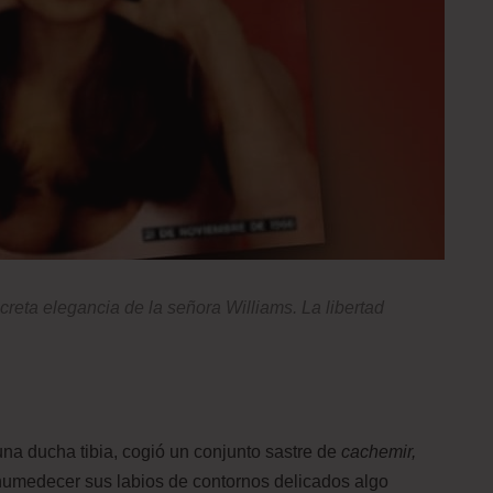
creta elegancia de la señora Williams. La libertad
una ducha tibia, cogió un conjunto sastre de
cachemir,
 humedecer sus labios de contornos delicados algo