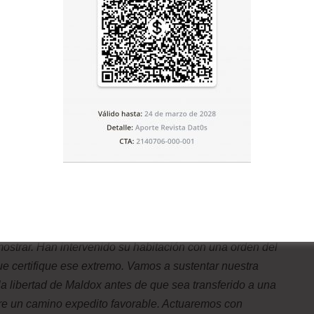
o.
a alguna. La señora Williams en un acto de contención
ostro de Maldox una y otra vez, aunque se notó
 sus mejillas. La señora Williams preguntó una y otra vez
s un vaso de agua que le ofreció el delegado. Sentía el
a pesar de ese sufrimiento mantenía la misma convicción
ará un momento a solas, petición que el policía accedió
e retiró inmediatamente. Cuando estuvieron a solas el
to fue lo que dijo:
“Debemos convenir que Maldox fue
ero la imputación formal por ´tráfico de drogas´ no
emostrar. Han intervenido su habitación con una orden del
ue certifique ese extremo. Vamos a sustentar nuestra
la libertad de Maldox antes de que sea transferido a una
bre un camino expedito favorable. Actuaremos con