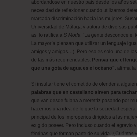
abordándose en nuestro país desde los años set
necesidad de reflexionar cuando utilizamos det
marcada discriminación hacia las mujeres. Susan
Universidad de Málaga y autora de diversas publi
así lo ratifica a
S Moda
: “La gente desconoce el t
La mayoría piensan que utilizar un lenguaje igua
amigos y amigas…). Pero eso es solo una de las
de las más recomendables.
Pensar que el lengu
que una gota de agua es el océano”
, afirma la
Si insultar tiene el cometido de ofender a algui
palabras que en castellano sirven para tachar
que van desde fulana a meretriz pasando por mu
hacernos una idea de lo que la sociedad espera d
principal de los improperios dirigidos a las muj
exigido poseer. Pero incluso cuando el agravio v
féminas que forman parte de su vida. ¿Cuántas 