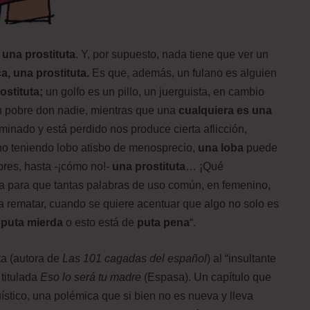
 una prostituta
. Y, por supuesto, nada tiene que ver un
a, una prostituta.
Es que, además, un fulano es alguien
ostituta;
un golfo es un pillo, un juerguista, en cambio
un pobre don nadie, mientras que una
cualquiera es una
minado y está perdido nos produce cierta aflicción,
o teniendo lobo atisbo de menosprecio,
una loba
puede
res, hasta -¡cómo no!-
una prostituta
… ¡Qué
ra para que tantas palabras de uso común, en femenino,
a rematar, cuando se quiere acentuar que algo no solo es
a
puta mierda
o esto está de
puta pena
“.
ta (autora de
Las 101 cagadas del español
) al “insultante
 titulada
Eso lo será tu madre
(Espasa). Un capítulo que
üístico, una polémica que si bien no es nueva y lleva