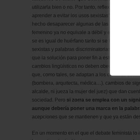
utilizarla bien o no. Por tanto, reflexionar sobre
aprender a evitar los usos sexistas”. Aunque el
hecho desaparecer algunas de las acepciones ma
femenino ya no equivale a débil y endeble; goza
se es igual de huérfano tanto si se ha perdido al
sexistas y palabras discriminatorias. Guerrero Sa
que la solución para poner fin a este problema no
cambios lingüísticos no deben obedecer a imposi
que, como tales, se adaptan a los cambios social
(bombera, arquitecta, médica…), cambios de signi
alcalde, ni jueza la mujer del juez) que dan cu
sociedad. Pero
si zorra se emplea con un sign
aunque debería poner una marca en la palabr
acepciones que se mantienen y que ya están des
En un momento en el que el debate feminista lo 