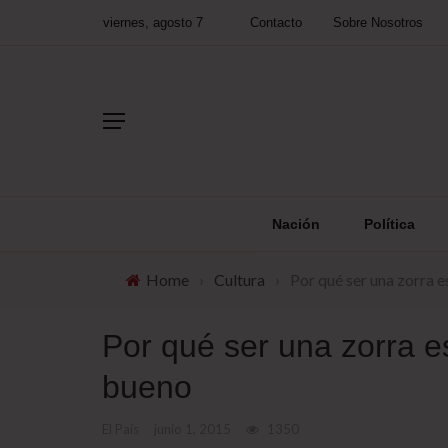
viernes, agosto 7
Contacto
Sobre Nosotros
Nación
Política
Home
›
Cultura
›
Por qué ser una zorra e
Por qué ser una zorra e
bueno
El País
junio 1, 2015
1350