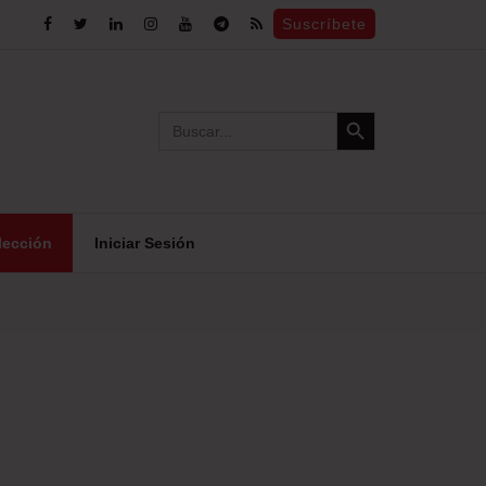
Suscríbete
Search Button
Search
for:
lección
Iniciar Sesión