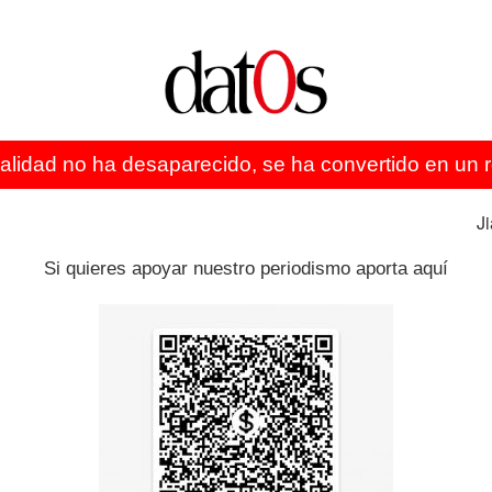
ntas ocasiones utilizamos
nenaza,
maricona
o cualquier
el tamaño de la ofensa?
eotipada y negativa de las mujeres se extiende al
 o golosa
), los neologismos o los eufemismos y llega a
ealidad no ha desaparecido, se ha convertido en un re
sto es un coñazo”.
El hombre, sin embargo, sale
connotaciones positivas
(“esto es la polla”, “esto es
J
los refranes reafirman su supremacía frente a la
e género (
A la mujer y a la burra, cada día una zurra
),
Si quieres apoyar nuestro periodismo aporta aquí
 dependiendo del sexo al que hagan referencia
retario/secretaria) y hasta los animales salen ganando
hombre fuerte y valiente, mientras que un gallina define
es o no un idioma machista. Guerrero Salazar lo tiene
mo no es racista, ni homófoba. Es el uso que
del discurso.
Es una herramienta y, como tal, podemos