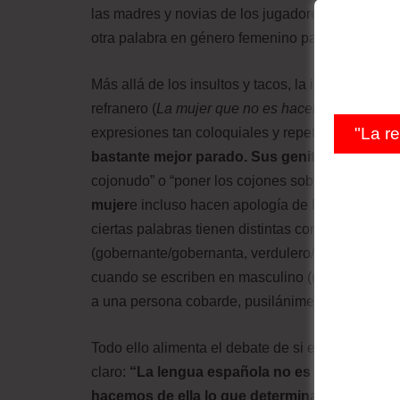
las madres y novias de los jugadores?, ¿en cuá
otra palabra en género femenino para aumentar 
Más allá de los insultos y tacos, la imagen ester
refranero (
La mujer que no es hacendosa, o puta
"La r
expresiones tan coloquiales y repetidas como “e
bastante mejor parado. Sus genitales tienen 
cojonudo” o “poner los cojones sobre la mesa”),
mujer
e incluso hacen apología de la violencia d
ciertas palabras tienen distintas connotaciones
(gobernante/gobernanta, verdulero/verdulera, sec
cuando se escriben en masculino (un gallo es un 
a una persona cobarde, pusilánime y tímida).
Todo ello alimenta el debate de si el castellano 
claro:
“La lengua española no es machista, co
hacemos de ella lo que determina el carácter 