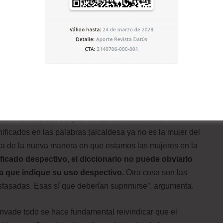
 la lengua desde la perspectiva de género sirve para
 Diccionario de la Real Academia Española (DRAE) ha
chistas más denostadas en su última edición (lo
r ha dejado de ser “conocer carnalmente a una mujer” y
 padre como a la madre), aún hay infinitas referencias
lazar, al igual que múltiples expertos en lengua, defiende
 es suprimirlas de golpe y porrazo del diccionario. “Los
ciones, sino a la marcha natural de las lenguas vivas
es. Por ello, han surgido tantas feminizaciones
ficados en las palabras (alcaldesa ya no es la mujer del
enta de la nueva manera en que estamos las mujeres en la
ificado despectivo, el diccionario no puede obviarlo
a que indique su uso despectivo.
Otra cosa son las
fasadas. Esas sí que deberían suprimirse”, argumenta.
invade todo se hace fundamental reivindicar que el