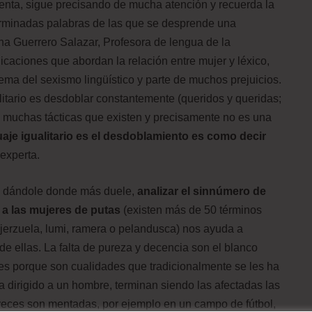
enta, sigue precisando de mucha atención y recuerda la
erminadas palabras de las que se desprende una
a Guerrero Salazar, Profesora de lengua de la
caciones que abordan la relación entre mujer y léxico,
ema del sexismo lingüístico y parte de muchos prejuicios.
litario es desdoblar constantemente (queridos y queridas;
 muchas tácticas que existen y precisamente no es una
aje igualitario es el desdoblamiento es como decir
 experta.
en dándole donde más duele,
analizar el sinnúmero de
 a las mujeres de putas
(existen más de 50 términos
jerzuela, lumi, ramera o pelandusca) nos ayuda a
e ellas. La falta de pureza y decencia son el blanco
eres porque son cualidades que tradicionalmente se les ha
a dirigido a un hombre, terminan siendo las afectadas las
veces son mentadas, por ejemplo en un campo de fútbol,