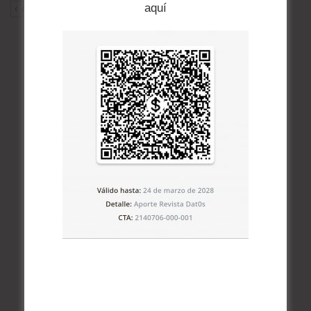
aquí
ANT
SIG