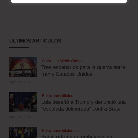
ÚLTIMOS ARTÍCULOS
Guerra en Medio Oriente
Tres escenarios para la guerra entre
Irán y Estados Unidos
agosto 5, 2026
Relaciones bilaterales
Lula desafió a Trump y denunció una
“escalada deliberada” contra Brasil
agosto 5, 2026
Relaciones bilaterales
Brasil retira a su embajador en