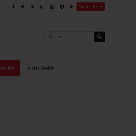
Suscríbete
Search Button
Search
for:
lección
Iniciar Sesión