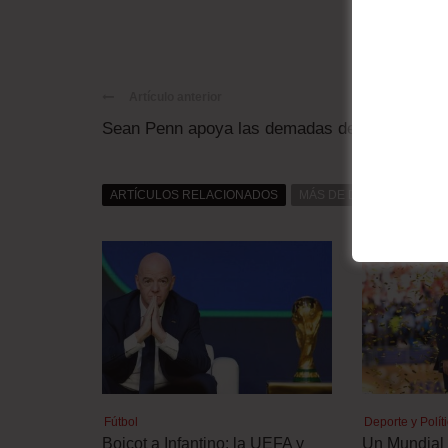
Artículo anterior
Sean Penn apoya las demadas de soberanía
ARTÍCULOS RELACIONADOS
MÁS DE DAT0S
MÁS D
Fútbol
Deporte y Polít
Boicot a Infantino: la UEFA y
Un Mundial 