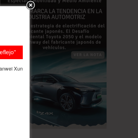
flejo"
ianwei Xun