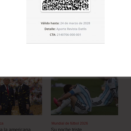
Artículo siguiente
Aviones con cabinas para sexo
E LA CATEGORÍA
ica
Mundial de fútbol 2026
a la americana
Su noche triste