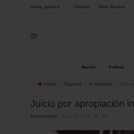
jueves, agosto 6
Contacto
Sobre Nosotros
Nación
Política
Home
›
Deporte
›
Actualidad
›
Juicio 
Juicio por apropiación i
Revista Dat0s
marzo 24, 2012
889