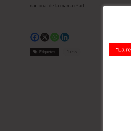
nacional de la marca iPad.
"La r
Etiquetas
Juicio