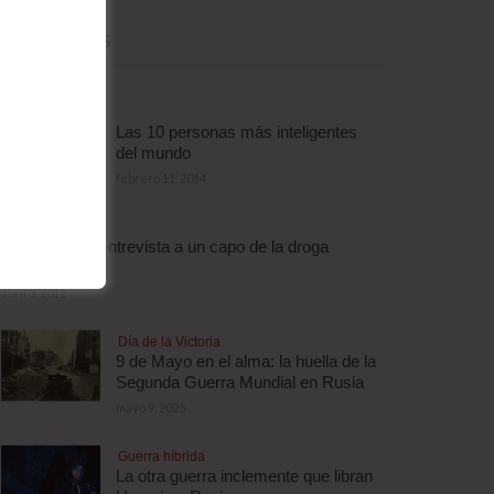
MÁS LEÍDAS
Las 10 personas más inteligentes
del mundo
febrero 11, 2014
Droga
Escalofriante entrevista a un capo de la droga
brasileño
abril 3, 2012
Día de la Victoria
9 de Mayo en el alma: la huella de la
Segunda Guerra Mundial en Rusia
mayo 9, 2025
Guerra híbrida
La otra guerra inclemente que libran