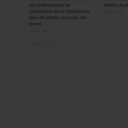
sus federaciones no
repleto de 
participarán en el Mundial por
julio 21, 2026
plan de vender acciones del
torneo
julio 30, 2026
ANT
SIG