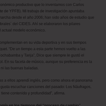
económico productivo que lo inventamos con Carlos
nte de YPFB). Mi trabajo de investigación apuntaba
n marcha desde el año 2006; han sido años de estudio que
brales´ del CIDES. Ahí se elaboraron los pilares
l actual modelo económico.
complementan en su vida deportiva y en sus tiempos
quet. “De un tiempo a esta parte hemos vuelto a las
chabamba y Tarija”, Dice que siempre le gustó el
bol. En su faceta de músico, aunque su preferencia es la
k ni las buenas baladas.
as a ellos aprendí inglés, pero como ahora el panorama
 gusta escuchar canciones del pasado: Los Náufragos,
tiene contenido y profundidad”, afirma.
omía en los tiempos del “proceso de cambio”.