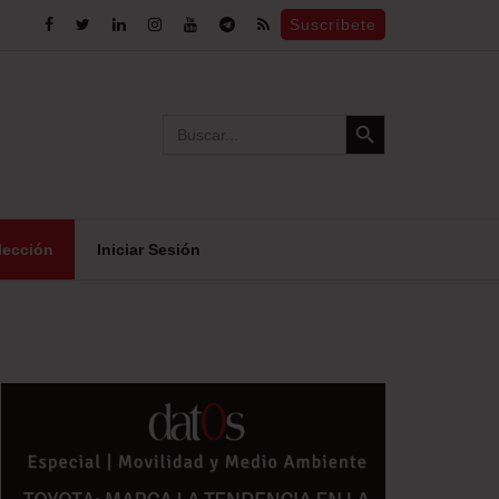
Suscríbete
Search Button
Search
for:
lección
Iniciar Sesión