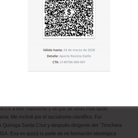
en 1984 sobre el modelo económico que sustentó el
os años y devino luego en una maestría que cursó en
 intercolegiales y su incursión en el básquet
ces campeón nacional. Momentos en familia: junto a su
orrables, además de sus primeras notas en la guitarra y
e mostrar?
. Lo escuchaba a Marcelo en la Pérez Velasco y me
encé a leer marxismo y un par de años más tarde
ía. Me incliné por el socialismo científico. Fui
e Quiroga Santa Cruz y después dirigente del ´Trinchera
MSA. Esa es quizá la parte de mi formación ideológica