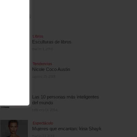
MÁS LEÍDAS
Libros
Esculturas de libros
marzo 9, 2013
Tendencias
Nicole Coco Austin
agosto 15, 2018
Las 10 personas más inteligentes
del mundo
febrero 11, 2014
Espectáculo
Mujeres que encantan: Irina Shayk
marzo 15, 2019