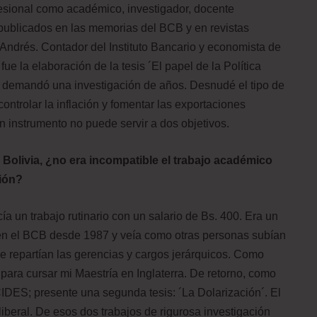
esional como académico, investigador, docente
s publicados en las memorias del BCB y en revistas
 Andrés. Contador del Instituto Bancario y economista de
 la elaboración de la tesis ´El papel de la Política
 demandó una investigación de años. Desnudé el tipo de
ontrolar la inflación y fomentar las exportaciones
instrumento no puede servir a dos objetivos.
 Bolivia, ¿no era incompatible el trabajo académico
ción?
ía un trabajo rutinario con un salario de Bs. 400. Era un
 en el BCB desde 1987 y veía como otras personas subían
e repartían las gerencias y cargos jerárquicos. Como
ra cursar mi Maestría en Inglaterra. De retorno, como
DES; presente una segunda tesis: ´La Dolarización´. El
oliberal. De esos dos trabajos de rigurosa investigación