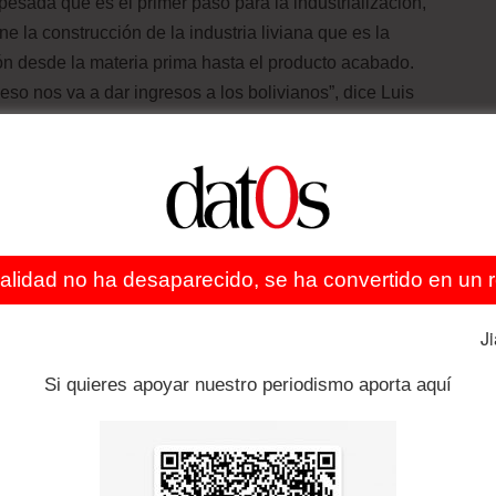
 pesada que es el primer paso para la industrialización,
ne la construcción de la industria liviana que es la
n desde la materia prima hasta el producto acabado.
eso nos va a dar ingresos a los bolivianos”, dice Luis
ndo con picardía por encima de sus anteojos.
ificar a las personas de una foto no muy nítida en la
arecen Roger Cortez, Chaly Borth y Gustavo Rodriguez.
es del Partido Socialista”, explica. Después del
0 se compactó la formación ideológica del ministro Arce
ealidad no ha desaparecido, se ha convertido en un re
 no sabían que recién empezaba la lucha. Marcelo
J
Si quieres apoyar nuestro periodismo aporta aquí
pecial: su juramento de economista de la UMSA hace 26
to y el puño cerrado). Explica que su militancia en la
nto sostenido basado en el modelo comunitario productivo