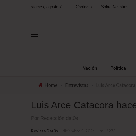
viernes, agosto 7
Contacto
Sobre Nosotros
Nación
Política
Home
›
Entrevistas
›
Luis Arce Catacora
Luis Arce Catacora hac
Por Redacción dat0s
Revista Dat0s
diciembre 5, 2024
2278