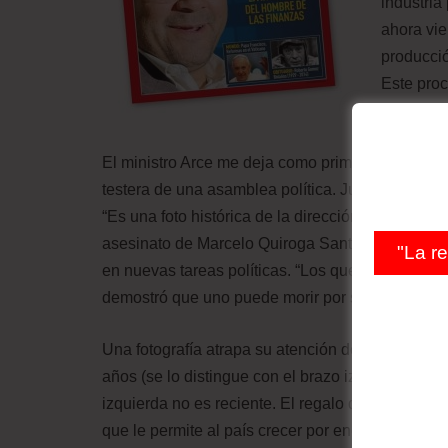
industria
ahora vie
producció
Este proc
Arce mira
El ministro Arce me deja como primera tarea ident
testera de una asamblea política. Junto a él ap
“Es una foto histórica de la dirección de juventud
asesinato de Marcelo Quiroga Santa Cruz en 198
"La r
en nuevas tareas políticas. “Los que lo mataron
demostró que uno puede morir por sus ideales”.
Una fotografía atrapa su atención de manera es
años (se lo distingue con el brazo izquierdo en al
izquierda no es reciente. El regalo del crecimie
que le permite al país crecer por encima del 5%.