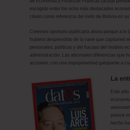
de Economía y Finanzas Públicas (actual preside
escogido entre los ocho más destacados economi
citado como referencia del éxito de Bolivia en su
Creemos oportuno publicarla ahora porque a lo la
hubiera desprendido de la nave que capitaneó el
personales, políticas y del fracaso del modelo 
administración. Las abismales diferencias que ho
acciones, con una impopularidad galopante a cue
La ent
Este año 
economía
asesorami
parece mi
hecho ha 