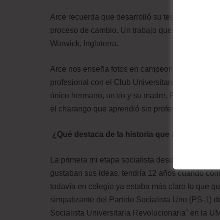
Arce recuerda que desarrolló su tesis de grado 
proceso de cambio. Un trabajo que le demandó d
Warwick, Inglaterra.
Arce nos enseña fotos en campeonatos deportivos
profesional con el Club Universitario, varias ve
único hermano, un tío y su madre. Recuerdos imb
el charango que aprendió sin profesor.
¿Qué destaca de la historia que nos acaba d
La primera mi etapa socialista desde muy joven
gustaban sus ideas, tendría 12 años cuando com
todavía en colegio ya estaba más claro lo que quer
simpatizante del Partido Socialista Uno (PS-1) d
Socialista Universitaria Revolucionaria´ en la U