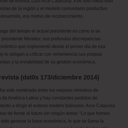
nte de Bolivia, Luis Arce Catacora). Ese año había sido
stas de la región y el modelo comunitario productivo
 desarrollo, era motivo de reconocimiento.
rgo del tiempo el actual presidente es como si se
 presidente Morales; sus profundas discrepancias
económico que implementó desde el primer día de esa
y lo obligan a criticar con vehemencia sus propias
stas y la inviabilidad de su gestión económica.
revista (dat0s 173/diciembre 2014)
ha sido nombrado entre los mejores ministros de
 de América Latina y hay constantes pedidos de
ento a dirigir el exitoso modelo boliviano. Arce Catacora
rar de frente al futuro sin ningún temor. “Lo que hemos
sido generar la base económica, lo que se llama la