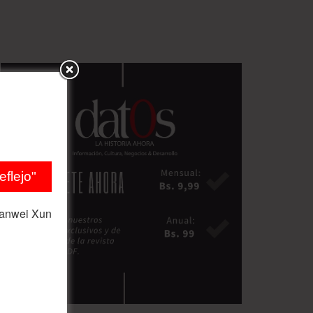
flejo"
ianwei Xun