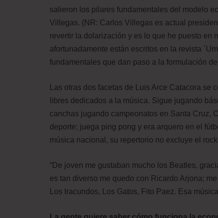
salieron los pilares fundamentales del modelo 
Villegas. (NR: Carlos Villegas es actual preside
revertir la dolarización y es lo que he puesto e
afortunadamente están escritos en la revista ´Um
fundamentales que dan paso a la formulación de
Las otras dos facetas de Luis Arce Catacora se 
libres dedicados a la música. Sigue jugando bás
canchas jugando campeonatos en Santa Cruz, Co
deporte; juega ping pong y era arquero en el fút
música nacional, su repertorio no excluye el roc
“De joven me gustaban mucho los Beatles, graci
es tan diverso me quedo con Ricardo Arjona; me
Los Iracundos, Los Gatos, Fito Paez. Esa música 
La gente quiere saber cómo funciona la econ