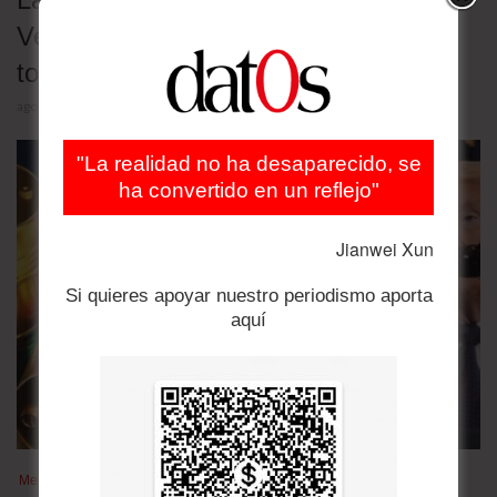
Venezuela se desplomaron 25% y
tocaron un mínimo de cinco meses
agosto 4, 2026
"La realidad no ha desaparecido, se
ha convertido en un reflejo"
Jianwei Xun
Si quieres apoyar nuestro periodismo aporta
aquí
Mercados