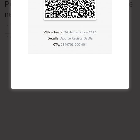
Petróleo cae tras anuncio de Trump de
negociación con Irán
agosto 3, 2026
ANT
SIG