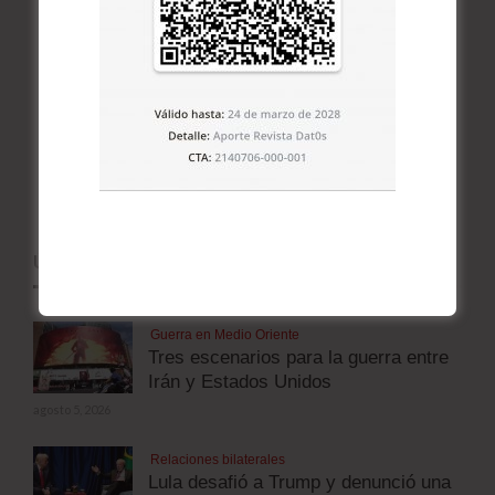
ÚLTIMOS ARTÍCULOS
Guerra en Medio Oriente
Tres escenarios para la guerra entre
Irán y Estados Unidos
agosto 5, 2026
Relaciones bilaterales
Lula desafió a Trump y denunció una