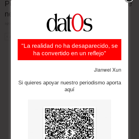
Petróleo cae tras anuncio de Trump de
negociación con Irán
agosto 3, 2026
ANT
SIG
"La realidad no ha desaparecido, se
ha convertido en un reflejo"
Jianwei Xun
Si quieres apoyar nuestro periodismo aporta
aquí