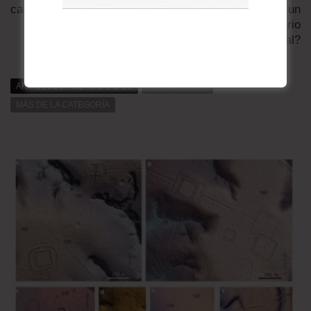
canal de TV francés
petróleo configura un
nuevo escenario
geopolítico global?
ARTÍCULOS RELACIONADOS
MÁS DE DAT0S
MÁS DE LA CATEGORÍA