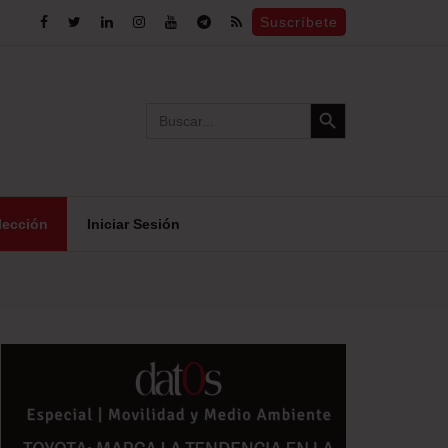
Suscríbete
Search Button
Search
for:
lección
Iniciar Sesión