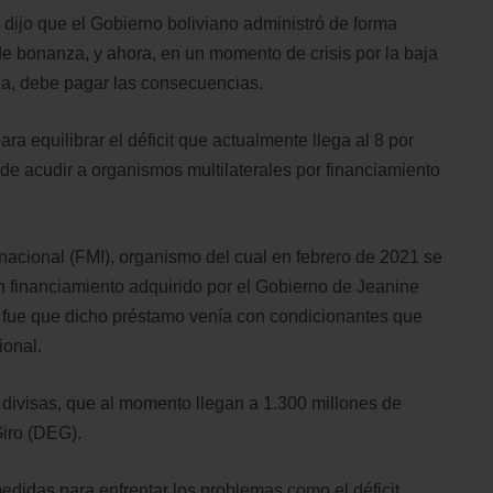
dijo que el Gobierno boliviano administró de forma
e bonanza, y ahora, en un momento de crisis por la baja
ia, debe pagar las consecuencias.
ara equilibrar el déficit que actualmente llega al 8 por
 de acudir a organismos multilaterales por financiamiento
nacional (FMI), organismo del cual en febrero de 2021 se
un financiamiento adquirido por el Gobierno de Jeanine
o fue que dicho préstamo venía con condicionantes que
ional.
 divisas, que al momento llegan a 1.300 millones de
Giro (DEG).
didas para enfrentar los problemas como el déficit