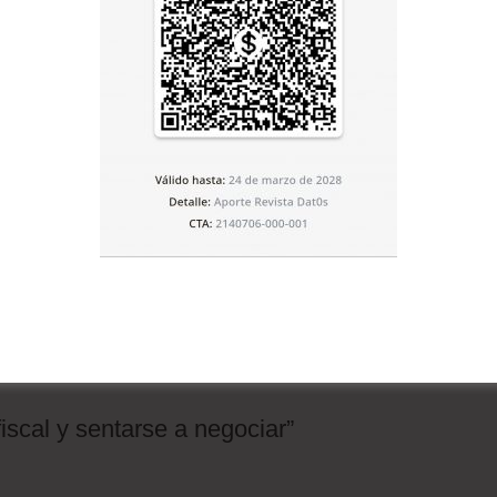
adamente 4.500 millones de dólares, de cuyo monto sólo
 externa oscila en los 2 mil millones para este año, según
pagar más adelante”: los inversores bolivianos.
rcado interno a través del mercado internacional”, dijo
nes de dólares colocados por el Gobierno el pasado
acreedores internos, AFP y bancos bolivianos que
anos bolivianos.
ionó el especialista. Los Tiempos buscó la posición del
.
iscal y sentarse a negociar”