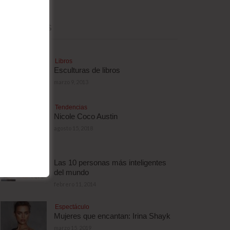
MÁS LEÍDAS
Libros
Esculturas de libros
marzo 9, 2013
Tendencias
Nicole Coco Austin
agosto 15, 2018
Las 10 personas más inteligentes
del mundo
febrero 11, 2014
Espectáculo
Mujeres que encantan: Irina Shayk
marzo 15, 2019