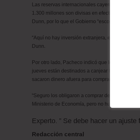
Las reservas internacionales cayeron a aproxim
1.300 millones son divisas en efectivo. La deuda
Dunn, por lo que el Gobierno “escogió a quiénes 
“Aquí no hay inversión extranjera, entramos al me
Dunn.
Por otro lado, Pacheco indicó que los 850 millo
jueves están destinados a canjear la deuda con 
sacaron dinero afuera para comprar bonos sober
“Seguro los obligaron a comprar de nuevo”, menc
Ministerio de Economía, pero no hubo respuesta
Experto. ” Se debe hacer un ajuste f
Redacción central