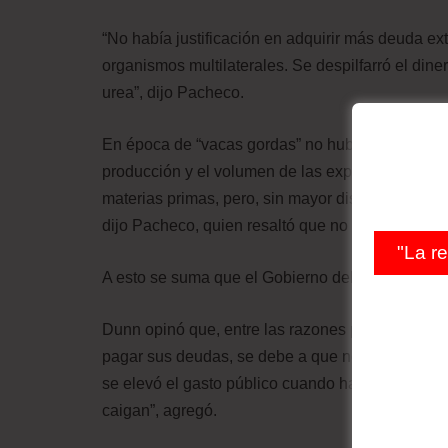
“No había justificación en adquirir más deuda ex
organismos multilaterales. Se despilfarró el din
urea”, dijo Pacheco.
En época de “vacas gordas” no hubo exploración 
producción y el volumen de las exportaciones. D
materias primas, pero, sin mayor disponibilidad d
dijo Pacheco, quien resaltó que no se cumpla la
"La r
A esto se suma que el Gobierno deba cumplir con e
Dunn opinó que, entre las razones para la actual 
pagar sus deudas, se debe a que no se atrajo inv
se elevó el gasto público cuando había bonanza.
caigan”, agregó.