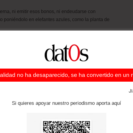
terna, ni emitir esos bonos, ni endeudarse con
ero poniéndolo en elefantes azules, como la planta de
de más reservas de gas y, por lo tanto, cayeron la
espués de la pandemia subieron los precios de las
e éstos por la falta de exploración, no hay beneficios,
s demandas de gas en Brasil y Argentina.
ealidad no ha desaparecido, se ha convertido en un re
l gasto fiscal, la deuda externa y la inversión pública.
J
situación, en la que el país debe prestarse dinero para
Si quieres apoyar nuestro periodismo aporta aquí
ersión extranjera, se puso límites a las exportaciones y
 “Todo esto hace que las reservas internacionales