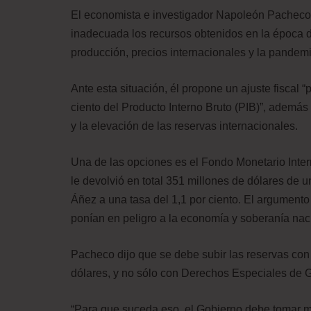
El economista e investigador Napoleón Pacheco 
inadecuada los recursos obtenidos en la época d
producción, precios internacionales y la pandem
Ante esta situación, él propone un ajuste fiscal “p
ciento del Producto Interno Bruto (PIB)”, además
y la elevación de las reservas internacionales.
Una de las opciones es el Fondo Monetario Inter
le devolvió en total 351 millones de dólares de 
Áñez a una tasa del 1,1 por ciento. El argument
ponían en peligro a la economía y soberanía nac
Pacheco dijo que se debe subir las reservas con
dólares, y no sólo con Derechos Especiales de 
“Para que suceda eso, el Gobierno debe tomar me