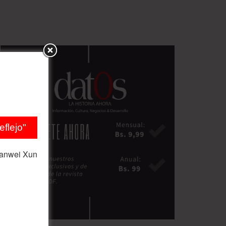
flejo"
ianwei Xun