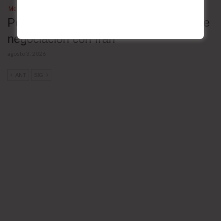
Mercados
Petróleo cae tras anuncio de Trump de
negociación con Irán
agosto 3, 2026
ANT
SIG