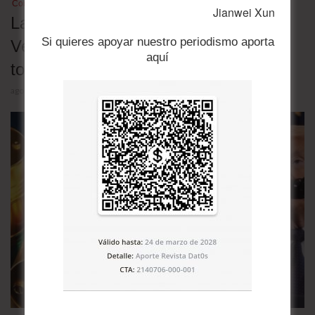
Comercio
Jianwei Xun
Las exportaciones de petróleo de
Si quieres apoyar nuestro periodismo aporta
Venezuela se desplomaron 25% y
aquí
tocaron un mínimo de cinco meses
agosto 4, 2026