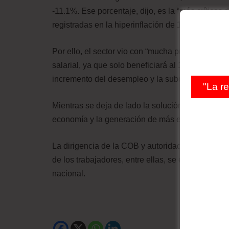
-11.1%. Ese porcentaje, dijo, es la “más críticas 
registradas en la hiperinflación de 1982 (-6.5%)
Por ello, el sector vio con “mucha preocupación
salarial, ya que solo beneficiará al 16% de la p
incremento del desempleo y la subocupación”.
"La r
Mientras se deja de lado la solución de los “ver
economía y la generación de más empleos, la aten
La dirigencia de la COB y autoridades de Gobier
de los trabajadores, entre ellas, se encuentra l
nacional.