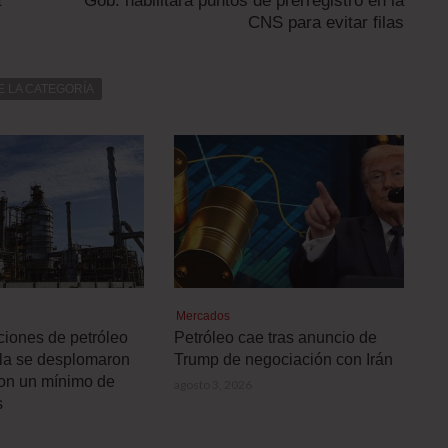
a
Gob. habilitará puntos de prerregistro en la
CNS para evitar filas
E LA CATEGORÍA
Mercados
ciones de petróleo
Petróleo cae tras anuncio de
la se desplomaron
Trump de negociación con Irán
on un mínimo de
agosto 3, 2026
s