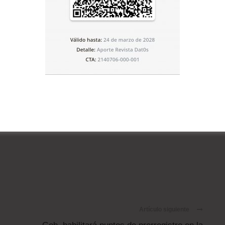
ica
Desempleo
Incremento Salarial
Artículo siguiente