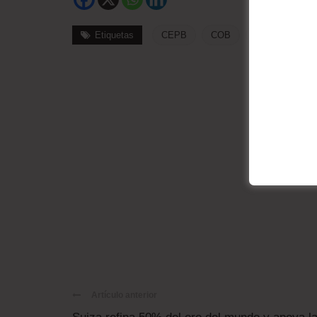
Etiquetas
CEPB
COB
Crisis Económ
Artículo anterior