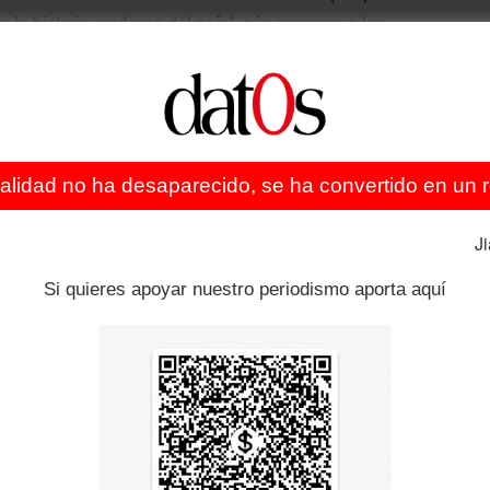
de la historia moderna del país”, aún mayores a las
 y comparables con la de 1954 (-9,5%).
” las consecuencias de las medidas de un incremento
oblación ocupada, lo que incide “gravemente en el
ealidad no ha desaparecido, se ha convertido en un re
daderos problemas” como son la reactivación de la
J
ción a la crisis sanitaria.
Si quieres apoyar nuestro periodismo aporta aquí
no instalaron mesas de trabajo para tratar las demandas
a propuesta de un incremento del 5% al básico y al mínimo