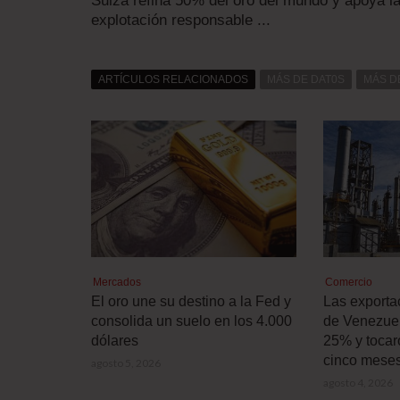
Suiza refina 50% del oro del mundo y apoya l
explotación responsable ...
ARTÍCULOS RELACIONADOS
MÁS DE DAT0S
MÁS D
Mercados
Comercio
El oro une su destino a la Fed y
Las exporta
consolida un suelo en los 4.000
de Venezue
dólares
25% y tocar
cinco mese
agosto 5, 2026
agosto 4, 2026