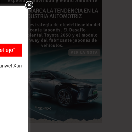
flejo"
ianwei Xun