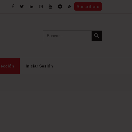
Suscríbete
Search Button
Search
for:
lección
Iniciar Sesión