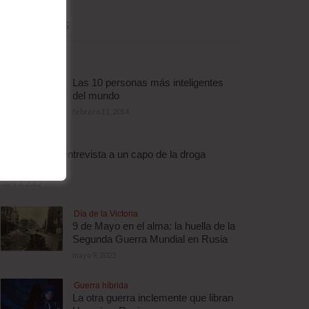
MÁS LEÍDAS
Las 10 personas más inteligentes
del mundo
febrero 11, 2014
Droga
Escalofriante entrevista a un capo de la droga
brasileño
abril 3, 2012
Día de la Victoria
9 de Mayo en el alma: la huella de la
Segunda Guerra Mundial en Rusia
mayo 9, 2025
Guerra híbrida
La otra guerra inclemente que libran