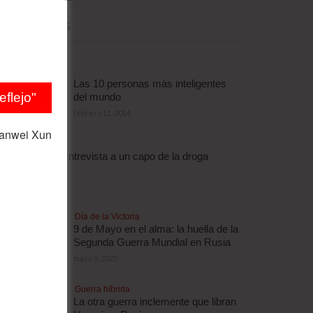
MÁS LEÍDAS
Las 10 personas más inteligentes
flejo"
del mundo
febrero 11, 2014
ianwei Xun
Droga
Escalofriante entrevista a un capo de la droga
brasileño
abril 3, 2012
Día de la Victoria
9 de Mayo en el alma: la huella de la
Segunda Guerra Mundial en Rusia
mayo 9, 2025
Guerra híbrida
La otra guerra inclemente que libran