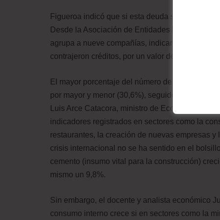
Figueroa indicó que si esta deuda se destina para
Desde la Asociación de Entidades Financieras Es
agrupa a nueve compañías, indicaron que sus as
contrajeron créditos, por un valor de $us 4.847 m
El mayor porcentaje del número de operaciones c
por mayor y menor (30,6%), seguido de la constr
Luis Arce Catacora, ministro de Economía y Finan
indicadores registrados en sectores como la con
restaurantes, la creación de nuevas empresas y l
crisis internacional no se ha sentido en el bolsil
cemento (insumo vital para la construcción) creci
mismo un 9,8%.
Sin embargo, el docente y analista económico Ju
consumo interno crece si en sectores como la mi