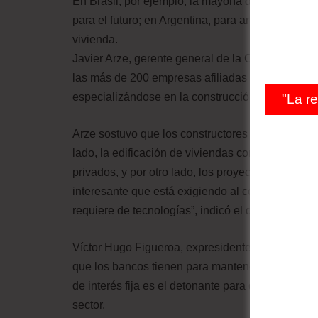
En Brasil, por ejemplo, la mayoría de las famil
para el futuro; en Argentina, para arreglos en ca
vivienda.
Javier Arze, gerente general de la Cámara de la
las más de 200 empresas afiliadas a esta entid
especializándose en la construcción de casas.
"La r
Arze sostuvo que los constructores están diversi
lado, la edificación de viviendas con un precio 
privados, y por otro lado, los proyectos que ges
interesante que está exigiendo al constructor ser
requiere de tecnologías”, indicó el directivo.
Víctor Hugo Figueroa, expresidente del Colegio 
que los bancos tienen para mantener una cartera 
de interés fija es el detonante para que se incr
sector.