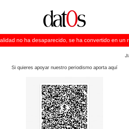
ias se endeuda pensando en emergencias e imprevistos
sa; en Perú, para cursos y educación; y en Bolivia, para
 Construcción de Santa Cruz (Cadecocruz), indicó que de
ad, al menos una decena está ingresando y
ealidad no ha desaparecido, se ha convertido en un re
ficando sus trabajos en dos nichos de mercado: por un
J
menor a los $us 120.000, gestada por inversionistas
Si quieres apoyar nuestro periodismo aporta aquí
ta la Agencia Estatal de Vivienda. “Hay un mercado
 más eficiente en los tiempos, en los sistemas y para eso
de Economistas de Bolivia, aseveró que la obligatoriedad
para créditos de vivienda de interés social con una tasa
emente el nivel de endeudamiento de la población en este