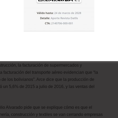
 la inversión y no para el consumo diario, es favorable.
pecializadas en Microfinanzas (Asofin), institución que
ociados suman un total de 712.892 clientes que
illones.
rediticias de Asofin en 2016 se destinó para ventas al
ucción (16,4%), manufactura (14,1%) y agricultura (12%).
zas, dice que no hay crisis, que los positivos
strucción, la facturación de supermercados y
a facturación del transporte aéreo evidencian que “la
lo de los bolivianos”. Arce dice que la producción de
ó un 5,6% de 2015 a julio de 2016, y las ventas del
lio Alvarado pide que se explique cómo es que el
nería, construcción y textiles se van cerrando empresas