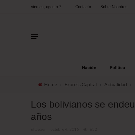
viernes, agosto 7
Contacto
Sobre Nosotros
Nación
Política
Home
›
Express Capital
›
Actualidad
›
Los bolivianos se ende
años
El Deber
octubre 4, 2016
632