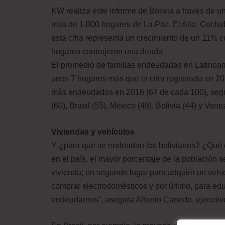
KW realiza este informe de Bolivia a través de
más de 1.000 hogares de La Paz, El Alto, Coch
esta cifra representa un crecimiento de un 11% 
hogares contrajeron una deuda.
El promedio de familias endeudadas en Latinoam
unos 7 hogares más que la cifra registrada en 20
más endeudados en 2016 (67 de cada 100), seguid
(60), Brasil (55), México (49), Bolivia (44) y Ven
Viviendas y vehículos
Y ¿para qué se endeudan los bolivianos? ¿Qué e
en el país, el mayor porcentaje de la población s
vivienda; en segundo lugar para adquirir un vehí
comprar electrodomésticos y por último, para ed
endeudarnos”, asegura Alberto Canedo, ejecuti