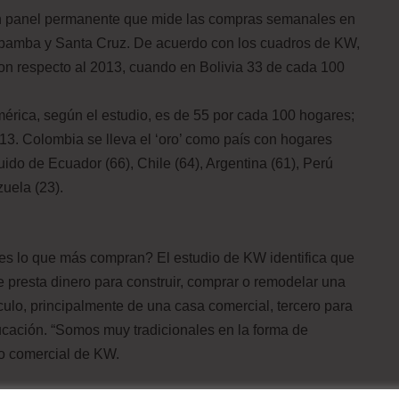
 un panel permanente que mide las compras semanales en
abamba y Santa Cruz. De acuerdo con los cuadros de KW,
con respecto al 2013, cuando en Bolivia 33 de cada 100
érica, según el estudio, es de 55 por cada 100 hogares;
13. Colombia se lleva el ‘oro’ como país con hogares
o de Ecuador (66), Chile (64), Argentina (61), Perú
ezuela (23).
s lo que más compran? El estudio de KW identifica que
e presta dinero para construir, comprar o remodelar una
culo, principalmente de una casa comercial, tercero para
ucación. “Somos muy tradicionales en la forma de
vo comercial de KW.