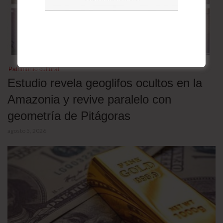
Patrimonio cultural
Estudio revela geoglifos ocultos en la
Amazonia y revive paralelo con
geometría de Pitágoras
agosto 5, 2026