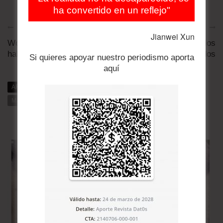
ha convertido en un reflejo"
Artículo anterior
Artículo siguiente
Jianwei Xun
Woody Allen niega
Hollande viajó solo a los
haber abusado a su hija
Estados Unidos
Si quieres apoyar nuestro periodismo aporta
aquí
ARTÍCULOS RELACIONADOS
MÁS DE DAT0S
MÁS DE LA CATEGORÍA