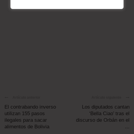
Artículo anterior
Artículo siguiente
El contrabando inverso
Los diputados cantan
utilizan 155 pasos
‘Bella Ciao’ tras el
ilegales para sacar
discurso de Orbán en el
alimentos de Bolivia
...