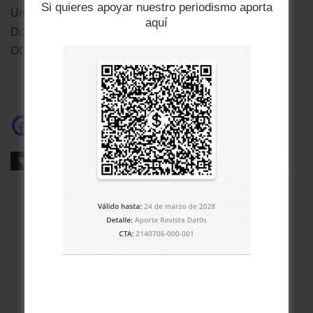
Si quieres apoyar nuestro periodismo aporta
Unidas para ayudar a lograr un mundo cada vez mejor.
aquí
Donde todos sean libres de moverse. Iniciativas para los
ODS: https://global.toyota/en/sustainability/sdgs/
Etiquetas
Cambio energético
Empresa
Toyosa