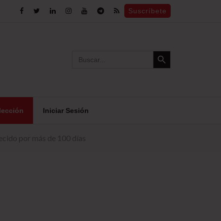
Suscríbete
Search Button
Search
for:
lección
Iniciar Sesión
ecido por más de 100 días