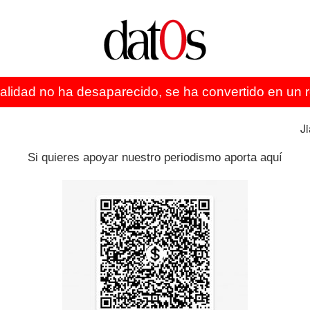
 inconsistente”.
án “aterrorizados” y apuntó contra el ministro de
ó de mentir “en todas y cada una de las circunstancias
ealidad no ha desaparecido, se ha convertido en un re
nta pendiente de la democracia argentina
J
turno, las sospechas de abuso policial y violencia
Si quieres apoyar nuestro periodismo aporta aquí
regreso de la democracia en 1983.
o habitual de las dictaduras militares, principalmente la
 tiempos democráticos, con casos de alto perfil como el
 paradero desde el 18 de septiembre de 2006, poco
sor Miguel Etchecolatz- o Santiago Maldonado -activista
ió el 1 de agosto de 2017 durante un allanamiento de la
ías después-.