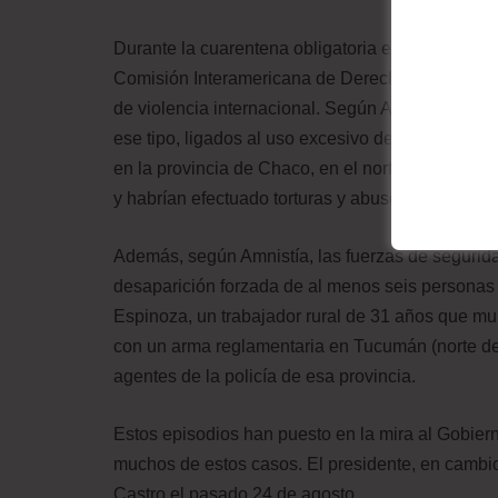
Durante la cuarentena obligatoria en el país, di
Comisión Interamericana de Derechos Humanos 
de violencia internacional. Según Amnistía Inter
ese tipo, ligados al uso excesivo de la fuerza, 
en la provincia de Chaco, en el norte del país, o
y habrían efectuado torturas y abusos sexuales.
Además, según Amnistía, las fuerzas de segurida
desaparición forzada de al menos seis personas h
Espinoza, un trabajador rural de 31 años que mur
con un arma reglamentaria en Tucumán (norte del
agentes de la policía de esa provincia.
Estos episodios han puesto en la mira al Gobiern
muchos de estos casos. El presidente, en cambi
Castro el pasado 24 de agosto.