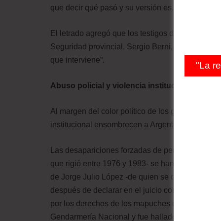
que decir qué pasó y su versión es, por lo menos,
El letrado agregó que los testigos de la causa est
Seguridad provincial, Sergio Berni, a quien acus
que interviene”.
"La r
Abuso policial y violencia institucional, cue
Al margen del color político de los gobiernos de 
institucional ensombrecen a Argentina desde el 
Las desapariciones forzadas de personas -ejercici
que rigió entre 1976 y 1983- se han replicado en
de Jorge Julio López -de quien se desconoce su
después de declarar en el juicio contra el repre
por los derechos de los mapuches que desaparec
Gendarmería Nacional y fue hallado muerto 77 d