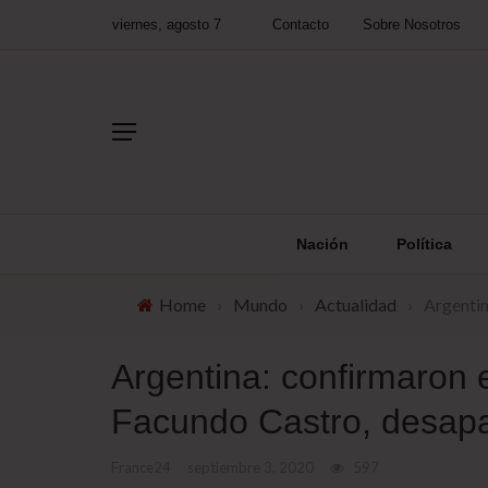
viernes, agosto 7
Contacto
Sobre Nosotros
Nación
Política
Home
›
Mundo
›
Actualidad
›
Argentin
Argentina: confirmaron 
Facundo Castro, desapa
France24
septiembre 3, 2020
597