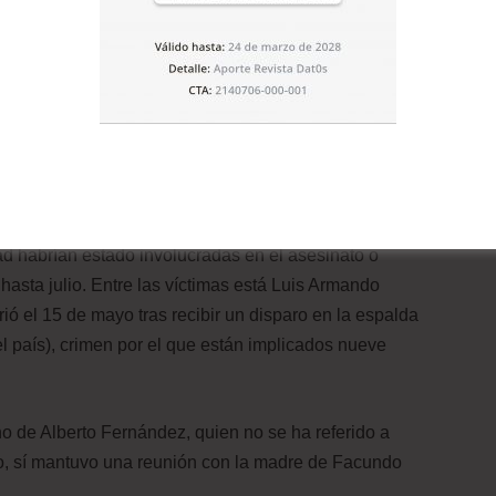
stintas organizaciones no gubernamentales, la ONU y la
(CIDH) han denunciado el recrudecimiento de los casos
nacional, en Argentina ocurrieron más de 30 hechos de
incluido un ingreso forzado en la comunidad indígena qom
perativo en el que los agentes detuvieron a cuatro jóvenes
d habrían estado involucradas en el asesinato o
asta julio. Entre las víctimas está Luis Armando
ió el 15 de mayo tras recibir un disparo en la espalda
 país), crimen por el que están implicados nueve
o de Alberto Fernández, quien no se ha referido a
o, sí mantuvo una reunión con la madre de Facundo