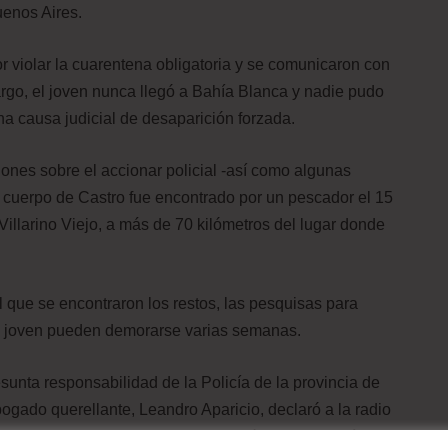
uenos Aires.
r violar la cuarentena obligatoria y se comunicaron con
rgo, el joven nunca llegó a Bahía Blanca y nadie pudo
una causa judicial de desaparición forzada.
nes sobre el accionar policial -así como algunas
 el cuerpo de Castro fue encontrado por un pescador el 15
illarino Viejo, a más de 70 kilómetros del lugar donde
que se encontraron los restos, las pesquisas para
el joven pueden demorarse varias semanas.
esunta responsabilidad de la Policía de la provincia de
ogado querellante, Leandro Aparicio, declaró a la radio
un suicidio ni un accidente” y remarcó que “la Policía tiene