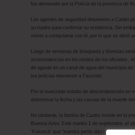
fue demorado por la Policía de la provincia de B
Los agentes de seguridad detuvieron a Castro po
su madre para confirmar su residencia. Sin emba
volver a contactarse con él, por lo que se abrió 
Luego de semanas de búsqueda y diversas versio
inconsistencias en los relatos de los oficiales-,
de agosto en un canal de agua del municipio de V
los policías retuvieron a Facundo.
Por el avanzado estado de descomposición en el 
determinar la fecha y las causas de la muerte d
No obstante, la familia de Castro insiste en la pr
Buenos Aires. Este martes 1 de septiembre, el ab
‘Futurock’ que “nuestra perito dijo que no fue ni 