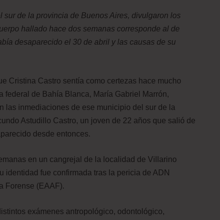
l sur de la provincia de Buenos Aires, divulgaron los
 cuerpo hallado hace dos semanas corresponde al de
bía desaparecido el 30 de abril y las causas de su
que Cristina Castro sentía como certezas hace mucho
za federal de Bahía Blanca, María Gabriel Marrón,
n las inmediaciones de ese municipio del sur de la
undo Astudillo Castro, un joven de 22 años que salió de
aparecido desde entonces.
manas en un cangrejal de la localidad de Villarino
su identidad fue confirmada tras la pericia de ADN
ía Forense (EAAF).
distintos exámenes antropológico, odontológico,