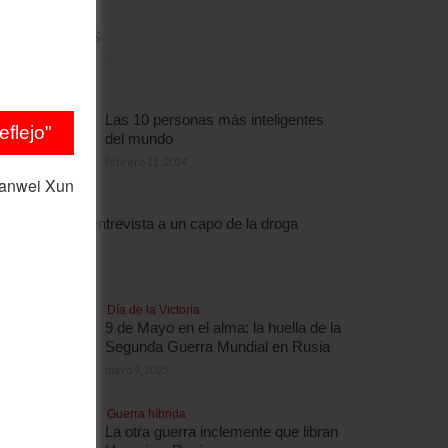
MÁS LEÍDAS
Las 10 personas más inteligentes
flejo"
del mundo
febrero 11, 2014
ianwei Xun
Droga
Escalofriante entrevista a un capo de la droga
brasileño
abril 3, 2012
Día de la Victoria
9 de Mayo en el alma: la huella de la
Segunda Guerra Mundial en Rusia
mayo 9, 2025
Guerra híbrida
La otra guerra inclemente que libran