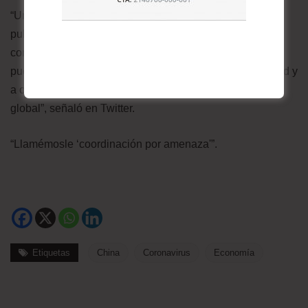
“Una razón importante por la que China puede haber
publicado cifras tan malas, más allá de ayudar [a
conseguir] la curva V: advertir al mundo de cuán mal
puede ponerse la situación para ellos e impulsar a la Fed y
a otros a reaccionar al desvanecimiento de la demanda
global”, señaló en Twitter.
“Llamémosle ‘coordinación por amenaza'”.
Etiquetas
China
Coronavirus
Economía