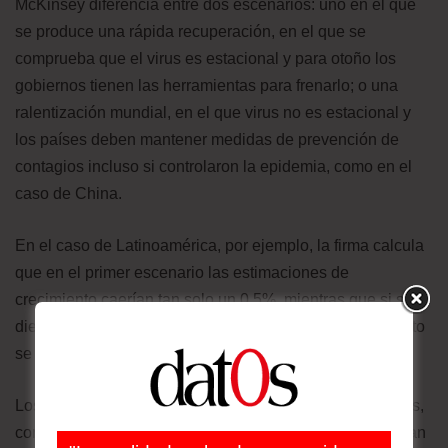
McKinsey diferencia entre dos escenarios: uno en el que
se produce una rápida recuperación, en el que se
comprueba que el virus es estacional y para otoño los
gobiernos tienen las herramientas para frenarlo; o una
ralentización mundial, en el que virus no es estacional y
los países deben mantener medidas de prevención de
contagios incluso si controlaron la epidemia, como en el
caso de China.
En el caso de Latinoamérica, por ejemplo, la firma calcula
que en el primer escenario las estimaciones de
crecimiento caerían tan solo un 0,5%, mientras que si se
diera la segunda situación, los pronósticos de crecimiento
se reducirían en un 38%.
Los países que dependen de la venta de materias primas,
como ocurre con la región latinoamericana, se encuentran