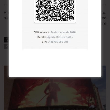
Artículo anterior
Artículo siguiente
Haití, ¿fuera de la
El ch’aki del asfalto:
trampa de Tucídides?
Nuestro eterno retorno
al desastre
ARTÍCULOS RELACIONADOS
MÁS DE DAT0S
MÁS DE LA CATEGORÍA