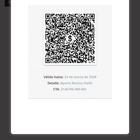
Etiquetas
Bolsonaro
Brasil
Corrupción
Haddad
Populismo