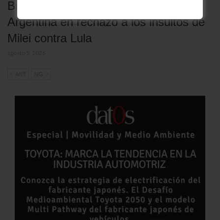
Brasil retira a su embajador en
Argentina en rechazo a los insultos de
Milei contra Lula
agosto 5, 2026
ANT
SIG