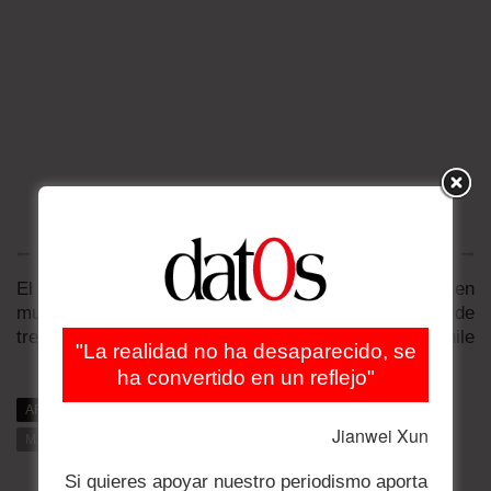
Artículo anterior
Artículo siguiente
El Samsung Galaxy SIV
Perú neutral en
muere al caer desde los
demanda por mar de
tres metros de ...
Bolivia a Chile
"La realidad no ha desaparecido, se
ha convertido en un reflejo"
ARTÍCULOS RELACIONADOS
MÁS DE DAT0S
Jianwei Xun
MÁS DE LA CATEGORÍA
Si quieres apoyar nuestro periodismo aporta