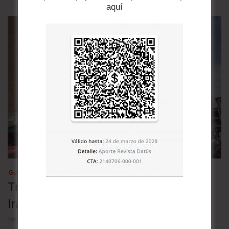
aquí
Guerra en Medio Oriente
Tres escenarios para la guerra entre
Irán y Estados Unidos
agosto 5, 2026