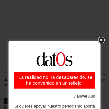
Artículo anterior
Artículo siguiente
EEUU y aliados buscan
Los falsos humanistas y
"La realidad no ha desaparecido, se
degradar a Rusia como
los Karamazov
ha convertido en un reflejo"
potencia energética
Jianwei Xun
ARTÍCULOS RELACIONADOS
MÁS DE DAT0S
Si quieres apoyar nuestro periodismo aporta
MÁS DE LA CATEGORÍA