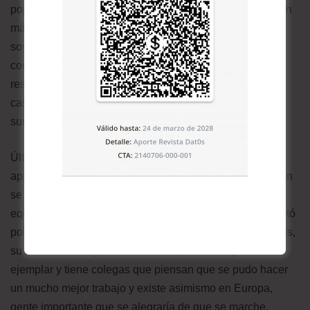
popularidad como Putin y sospecho que ambos, se harán
más populares en el tiempo. En una lucha al estilo
soviético, el jefe del gabinete Sergei Ivanov y el jefe del
consejo de seguridad, Nicolai Patryushev, posiblemente
resulten contendores, aunque hay otros, que como en el
caso de Mikhail Gorvachev, también esperan su
surgimiento.
Últimamente, los políticos que hicieron cálculos y
apreciaciones equivocadas, tienden a no sobrevivir. Putin
se equivocó en anticipar la caída de un aliado, se
equivocó en responder con eficiencia y luego se comportó
pobremente tratando de recuperarse. Para decir lo menos,
su reciente manejo de la economía, estuvo lejos de ser
ejemplar y tiene colegas que piensan que se pudo hacer
un mucho mejor trabajo y existe asimismo en Europa,
gente importante que se alegraría de que se marche.