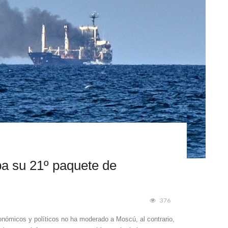
a su 21º paquete de
376
onómicos y políticos no ha moderado a Moscú, al contrario,