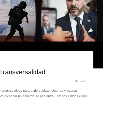
Transversalidad
624
algunas ideas para darle vueltas: Guerras y pausas
ara alcanzar un acuerdo de paz entre Estados Unidos e Irán