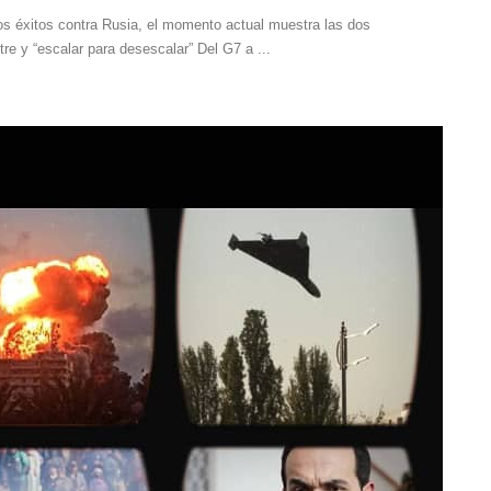
los éxitos contra Rusia, el momento actual muestra las dos
tre y “escalar para desescalar” Del G7 a ...