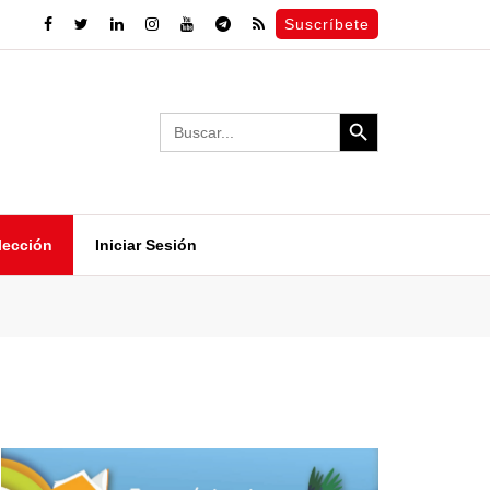
Suscríbete
Search Button
Search
for:
lección
Iniciar Sesión