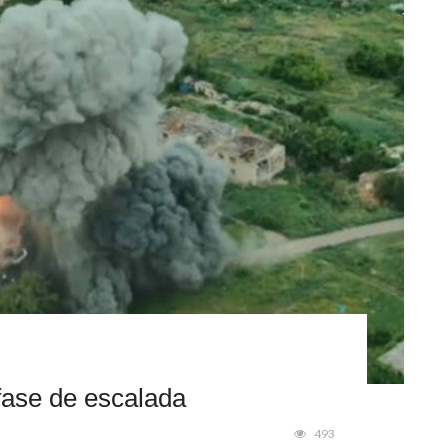
fase de escalada
493