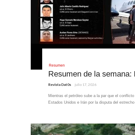
Resumen
Resumen de la semana: L
Revista Dat0s
julio 17, 2026
Mientras el petróleo sube a la par que el conflic
Estados Unidos e Irán por la disputa del estrecho