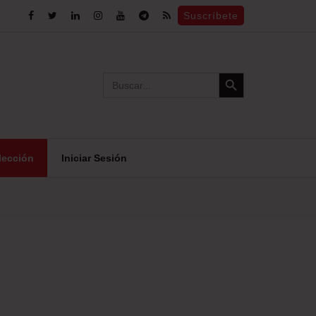
Suscríbete
Search Button
Search
for:
lección
Iniciar Sesión