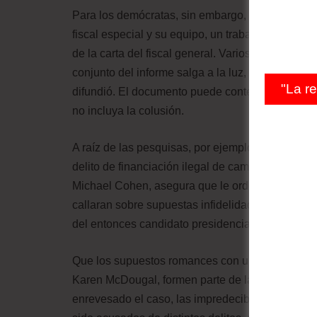
Para los demócratas, sin embargo, la historia de
fiscal especial y su equipo, un trabajo hermético
de la carta del fiscal general. Varios congresist
conjunto del informe salga a la luz, de la mism
"La r
difundió. El documento puede contener material c
no incluya la colusión.
A raíz de las pesquisas, por ejemplo, la fiscalí
delito de financiación ilegal de campaña, pues 
Michael Cohen, asegura que le ordenó el pago a
callaran sobre supuestas infidelidades con él. C
del entonces candidato presidencial, se conside
Que los supuestos romances con una actriz de c
Karen McDougal, formen parte de la investigació
enrevesado el caso, las impredecibles derivada