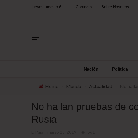
jueves, agosto 6
Contacto
Sobre Nosotros
Nación
Política
Home
›
Mundo
›
Actualidad
›
No halla
No hallan pruebas de co
Rusia
El País
marzo 25, 2019
561