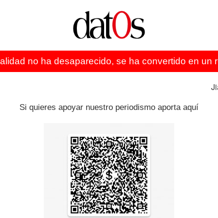
l
informe Mueller
no termina aquí. De la indagación del
, lleno de secretismo, solo se conocen las cuatro páginas
as ya han avanzado que darán la batalla por que el
a manera que en 1998, el
informe Starr
sobre Bill Clinton se
ealidad no ha desaparecido, se ha convertido en un re
orrosivo políticamente, todo tipo de malas artes, aunque
J
a de Nueva York ha implicado al mandatario también en un
Si quieres apoyar nuestro periodismo aporta aquí
quien fuera el abogado personal de Trump durante años,
 dos mujeres poco antes de las elecciones para que
omo el objetivo de la transacción era proteger la imagen
ra una contribución no declarada.
ine porno, Stormy Daniels, y con una modelo de Playboy,
n de la trama rusa da una idea de cómo se ha
s a las que ha dado lugar. Seis exasesores de Trump han