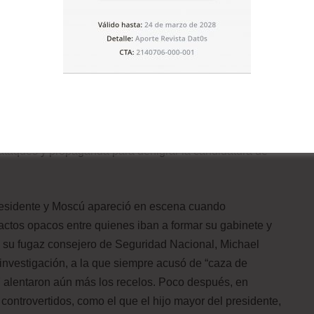
 el abogado Michel Cohen, quien fuera
mano derecha
de
por fraude y por mentir; y su exjefe de campaña, Paul
onspiración, a raíz de unos trabajos de lobby no
nterferir en las elecciones presidenciales comenzaron
 del partido demócrata. Tras las elecciones, a primeros de
adounidenses y el FBI concluyeron que Vladímir Putin
taques y propaganda para denigrar la candidatura de
presidente y Moscú apareció en escena cuando
tactos opacos entre quienes iban a formar su gabinete y
de su fugaz consejero de Seguridad Nacional, Michael
 investigación, a la que siempre acusó de “caza de
 alentaron aún más los recelos. Poco después, en
ontrovertidos, como el que el hijo mayor del presidente,