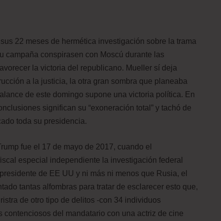
do sus 22 meses de hermética investigación sobre la trama
 su campaña conspirasen con Moscú durante las
vorecer la victoria del republicano. Mueller sí deja
ucción a la justicia, la otra gran sombra que planeaba
alance de este domingo supone una victoria política. En
nclusiones significan su “exoneración total” y tachó de
ado toda su presidencia.
 Trump fue el 17 de mayo de 2017, cuando el
scal especial independiente la investigación federal
l presidente de EE UU y ni más ni menos que Rusia, el
tado tantas alfombras para tratar de esclarecer esto que,
ristra de otro tipo de delitos -con 34 individuos
s contenciosos del mandatario con una actriz de cine