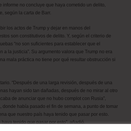
te informe no concluye que haya cometido un delito,
, según la carta de Barr.
ibir los actos de Trump y dejar en manos del
stos son constitutivos de delito. Y, según el criterio de
uebas “no son suficientes para establecer que el
n a la justicia”. Su argumento valora que Trump no era
na mala práctica no tiene por qué resultar obstrucción si
atario. “Después de una larga revisión, después de una
onas hayan sido tan dañadas, después de no mirar al otro
acaba de anunciar que no hubo complot con Rusia”,
a, donde había pasado el fin de semana, a punto de tomar
ena que nuestro país haya tenido que pasar por esto.
 haya tenido que pasar por esto”, añadió.