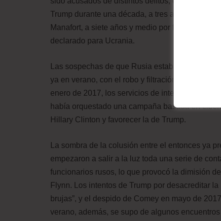
sido acusados de distintos delitos, entre ellos,
Trump durante una década, a tres años de cárcel 
Manafort, a siete años y medio por fraude y por c
declarado para Ucrania.
Las sospechas de que Rusia estaba tratando de i
ya en verano, con el robo y filtración de correos
enero de 2017, los servicios de inteligencia est
había orquestado una campaña basada en cibera
Hillary Clinton y favorecer la de Trump.
La sombra de la colusión entre el entonces ya 
empezaron a salir a la luz toda una serie de con
funcionarios rusos, lo que provocó la dimisión 
Flynn. Los intentos de Trump por desacreditar la
brujas”, y el despido de Comey en mayo de 2017
verano, además, se supo de algunos encuentros c