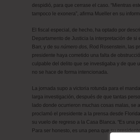
despidió, para que cerrase el caso. “Mientras es
tampoco le exonera”, afirma Mueller en su informe
El fiscal especial, de hecho, ha optado por descr
Departamento de Justicia la interpretación de si e
Barr, y de su
número dos,
Rod Rosenstein, las pr
presidente haya cometido una falta de obstrucció
culpable del delito que se investigaba y de que u
no se hace de forma intencionada.
La jornada supo a victoria rotunda para el mand
larga investigación, después de que tantas pers
lado donde ocurrieron muchas cosas malas, se 
proclamó el presidente a la prensa desde Florid
su vuelo de regreso a la Casa Blanca. “Es una p
Para ser honesto, es una pena que su presidente