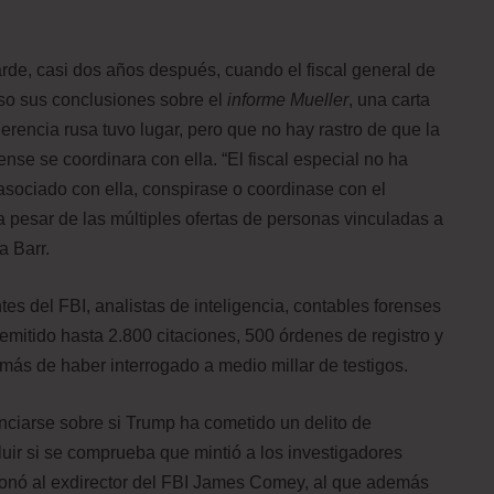
tarde, casi dos años después, cuando el fiscal general de
so sus conclusiones sobre el
informe Mueller
, una carta
jerencia rusa tuvo lugar, pero que no hay rastro de que la
e se coordinara con ella. “El fiscal especial no ha
sociado con ella, conspirase o coordinase con el
a pesar de las múltiples ofertas de personas vinculadas a
a Barr.
 del FBI, analistas de inteligencia, contables forenses
emitido hasta 2.800 citaciones, 500 órdenes de registro y
ás de haber interrogado a medio millar de testigos.
nciarse sobre si Trump ha cometido un delito de
cluir si se comprueba que mintió a los investigadores
sionó al exdirector del FBI James Comey, al que además