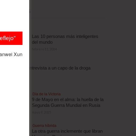
MÁS LEÍDAS
Las 10 personas más inteligentes
flejo"
del mundo
febrero 11, 2014
ianwei Xun
Droga
Escalofriante entrevista a un capo de la droga
brasileño
abril 3, 2012
Día de la Victoria
9 de Mayo en el alma: la huella de la
Segunda Guerra Mundial en Rusia
mayo 9, 2025
Guerra híbrida
La otra guerra inclemente que libran