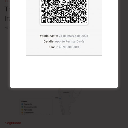
Guerra en Medio Oriente
Tres escenarios para la guerra entre
Irán y Estados Unidos
agosto 5, 2026
Seguridad