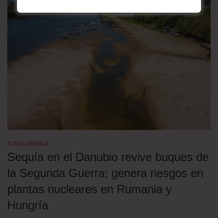
Crisis climática
Sequía en el Danubio revive buques de
la Segunda Guerra; genera riesgos en
plantas nucleares en Rumania y
Hungría