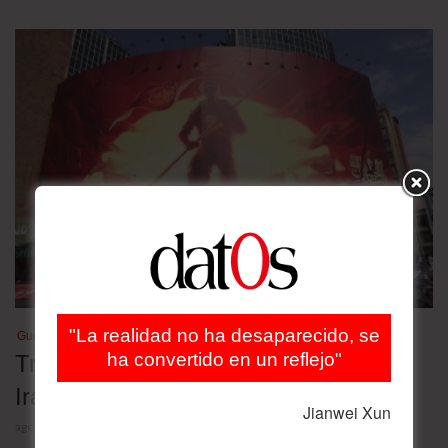
"La realidad no ha desaparecido, se
Guerra en Medio Oriente
ha convertido en un reflejo"
Tres escenarios para la guerra entre
Irán y Estados Unidos
Jianwei Xun
agosto 5, 2026