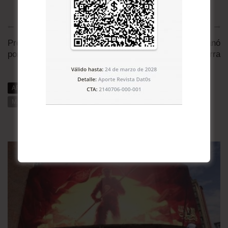
Artículo anterior
Artículo siguiente
Preferiría no hacerlo,
Así es como Irán ganó
por ahí estoy mal
influencia en la guerra
ARTÍCULOS RELACIONADOS
MÁS DE DAT0S
MÁS DE LA CATEGORÍA