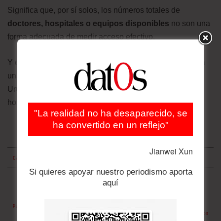
Significa que, por sí solos, los números totales de
doctores, hospitales o equipos disponibles
no son una
forma adecuada de medir acceso efectivo.
Y eso pinta un panorama todavía más desalentador para
una región en la que solo tres países -Cuba, Argentina y
Uruguay- superan el promedio global de camas
hospitalarias de 27 por cada 10.000 habitantes.
"La realidad no ha desaparecido, se
ha convertido en un reflejo"
Jianwei Xun
Capacidad hospitalaria de América Latina
Si quieres apoyar nuestro periodismo aporta
Camas en
aquí
Camas de
Porcentaje de
UCIs por
hospital por
camas en UCIs en
País
10.000
10.000
hospitales públicos
habitantes