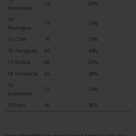
74
63%
Venezuela
14.
73
33%
Nicaragua
15. Chile
70
34%
16. Paraguay
69
44%
17. Bolivia
68
25%
18. Honduras
65
49%
19.
55
54%
Guatemala
20 Haití
49
40%
Parte del problema es que si bien en América Latina hay