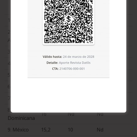
habitantes
(2006) +
(2006) +
1. Cuba
52
Nd
Nd
2.
50
2,9 (0,45)
76%
Argentina
3. Uruguay
28
2,3
24%
4. Panamá
23
Nd
Nd
5. Brasil
22
0,8
Nd
6. Chile
22
0,3
65%
7. Perú
16
0,2
73%
8. República
16
Nd
Nd
Dominicana
9. México
15,2
10
Nd