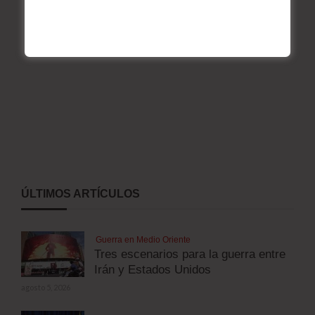
ÚLTIMOS ARTÍCULOS
Guerra en Medio Oriente
Tres escenarios para la guerra entre
Irán y Estados Unidos
agosto 5, 2026