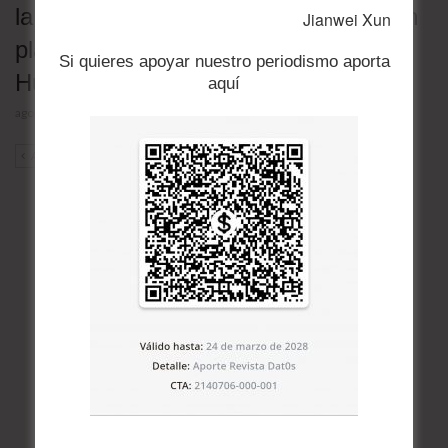
la Segunda Guerra; genera riesgos en
Jianwei Xun
plantas nucleares en Rumania y
Si quieres apoyar nuestro periodismo aporta
Hungría
aquí
agosto 4, 2026
ANT
SIG