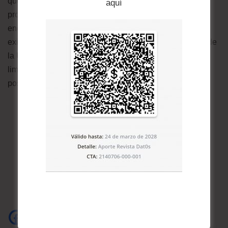
que realizan una serie de malabares por llegar a ser
aquí
profesionales a pesar de adversidades (como el
encapsulamiento a causa de pandemia de Covid-19);
existen otras experiencias (del 45 % de los estudiantes de
la UMSA) que sintieron el peso determinante de las
limitaciones económicas, sociales y de salud, para su
postergación académica a pesar del empeño personal.