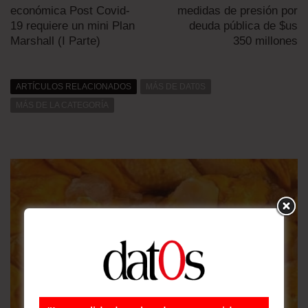
económica Post Covid-
medidas de presión por
19 requiere un mini Plan
deuda pública de $us
Marshall (I Parte)
350 millones
ARTÍCULOS RELACIONADOS
MÁS DE DAT0S
MÁS DE LA CATEGORÍA