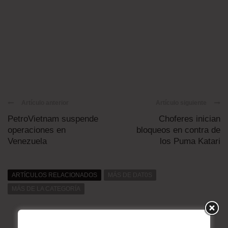
Artículo anterior
Artículo siguiente
PetroVietnam suspende
Choferes inician
operaciones en
bloqueos en contra de
Venezuela
los Puma Katari
ARTÍCULOS RELACIONADOS
MÁS DE DAT0S
MÁS DE LA CATEGORÍA