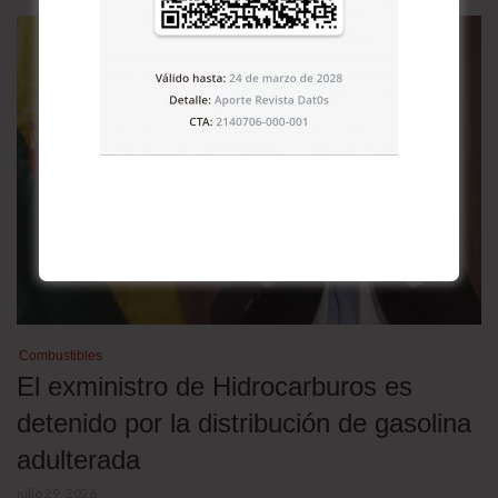
Combustibles
El exministro de Hidrocarburos es
detenido por la distribución de gasolina
adulterada
julio 29, 2026