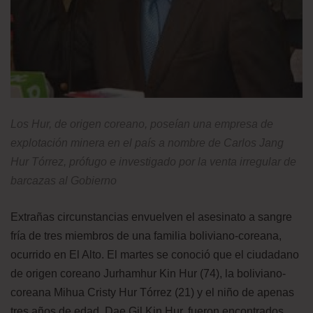
Los Hur, de origen coreano, poseían una empresa de
explotación minera en el país a nombre de Carlos Jang
Hur Tórrez, prófugo e investigado por la venta irregular de
barcazas al Gobierno
Extrañas circunstancias envuelven el asesinato a sangre
fría de tres miembros de una familia boliviano-coreana,
ocurrido en El Alto. El martes se conoció que el ciudadano
de origen coreano Jurhamhur Kin Hur (74), la boliviano-
coreana Mihua Cristy Hur Tórrez (21) y el niño de apenas
tres años de edad, Dae Gil Kin Hur, fueron encontrados