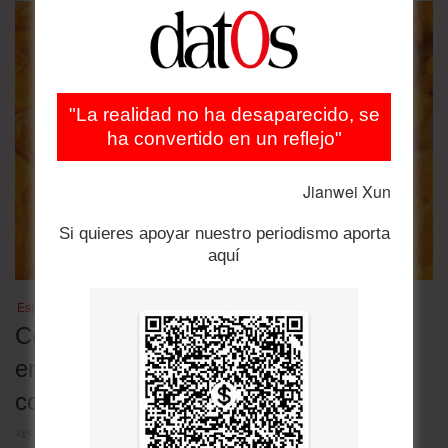
"La realidad no ha desaparecido, se
ha convertido en un reflejo"
Jianwei Xun
Si quieres apoyar nuestro periodismo aporta
aquí
Especulación de precios
Comercializadores de pollo en
emergencia por alza de precio piden
control del gobierno
agosto 5, 2026