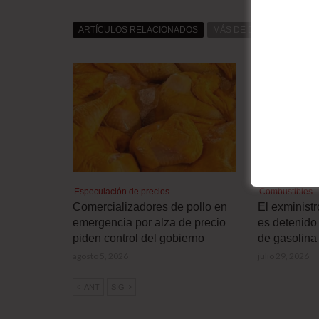
ARTÍCULOS RELACIONADOS
MÁS DE DAT0S
MÁS D
Especulación de precios
Combustibles
Comercializadores de pollo en
El exminist
emergencia por alza de precio
es detenido 
piden control del gobierno
de gasolina
agosto 5, 2026
julio 29, 2026
ANT
SIG