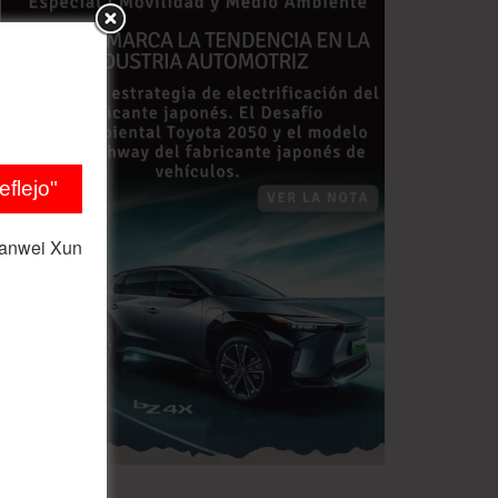
flejo"
ianwei Xun