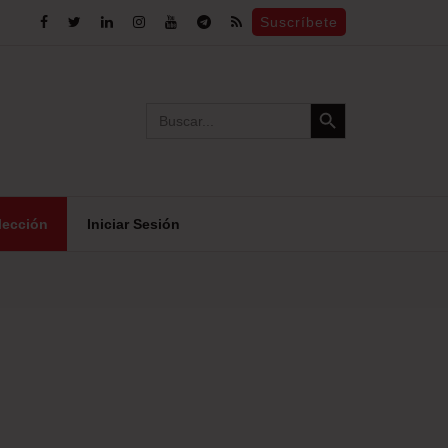
Suscríbete
Search Button
Search
for:
lección
Iniciar Sesión