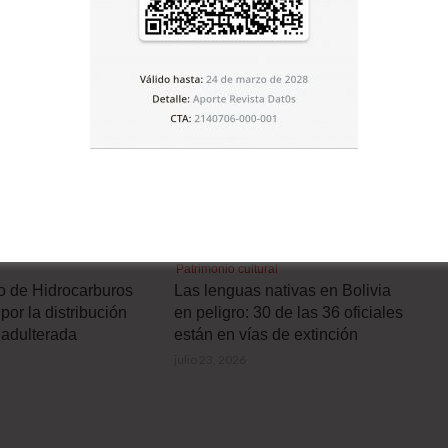
E LA CATEGORÍA
Patrimonio cultural
ro de Hidrocarburos
Las lenguas nativas en Bolivia
por la distribución
en peligro: 30 de las 36 oficiales
 adulterada
están en vías de extinción
julio 23, 2026