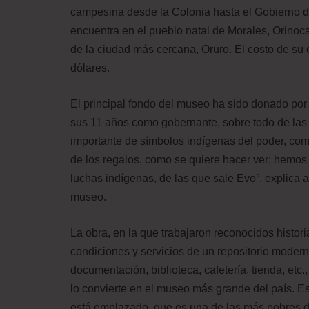
campesina desde la Colonia hasta el Gobierno de
encuentra en el pueblo natal de Morales, Orinoca
de la ciudad más cercana, Oruro. El costo de su 
dólares.
El principal fondo del museo ha sido donado por 
sus 11 años como gobernante, sobre todo de las
importante de símbolos indígenas del poder, com
de los regalos, como se quiere hacer ver; hemos 
luchas indígenas, de las que sale Evo”, explica a
museo.
La obra, en la que trabajaron reconocidos histori
condiciones y servicios de un repositorio modern
documentación, biblioteca, cafetería, tienda, et
lo convierte en el museo más grande del país. Es
está emplazado, que es una de las más pobres d