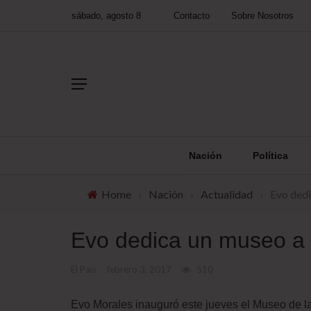
sábado, agosto 8
Contacto
Sobre Nosotros
Nación
Política
Home
›
Nación
›
Actualidad
›
Evo dedi
Evo dedica un museo a 
El País
febrero 3, 2017
510
Evo Morales inauguró este jueves el Museo de la