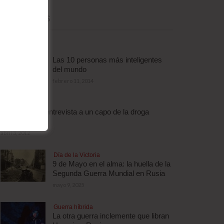
MÁS LEÍDAS
Las 10 personas más inteligentes
del mundo
febrero 11, 2014
Droga
Escalofriante entrevista a un capo de la droga
brasileño
abril 3, 2012
Día de la Victoria
9 de Mayo en el alma: la huella de la
Segunda Guerra Mundial en Rusia
mayo 9, 2025
Guerra híbrida
La otra guerra inclemente que libran