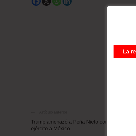
"La r
Artículo anterior
Trump amenazó a Peña Nieto con enviar el
ejército a México