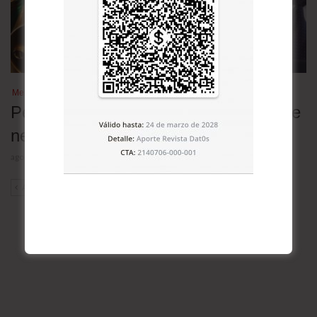
Mercados
Petróleo cae tras anuncio de Trump de
negociación con Irán
agosto 3, 2026
ANT
SIG