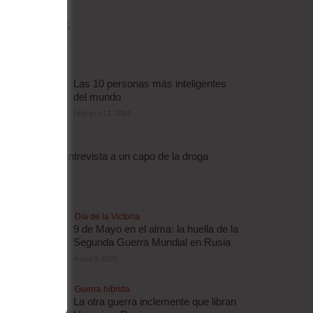
MÁS LEÍDAS
Las 10 personas más inteligentes
del mundo
febrero 11, 2014
Droga
Escalofriante entrevista a un capo de la droga
brasileño
abril 3, 2012
Día de la Victoria
9 de Mayo en el alma: la huella de la
Segunda Guerra Mundial en Rusia
mayo 9, 2025
Guerra híbrida
La otra guerra inclemente que libran