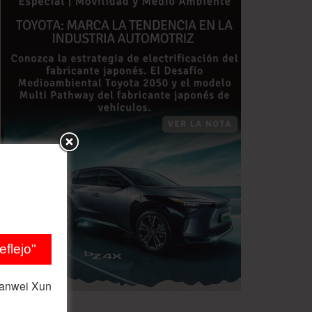
flejo"
ianwei Xun