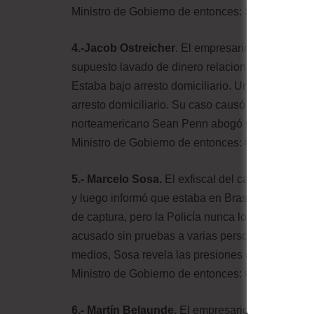
Ministro de Gobierno de entonces:
Sacha Llorent
4.-Jacob Ostreicher
. El empresario estadounid
supuesto lavado de dinero relacionado al tráfic
Estaba bajo arresto domiciliario. Un año antes h
arresto domiciliario. Su caso causó gran repercu
norteamericano Sean Penn abogó por su liberac
Ministro de Gobierno de entonces: Carlos Romer
5.- Marcelo Sosa.
El exfiscal del caso terroris
y luego informó que estaba en Brasilia, donde pi
de captura, pero la Policía nunca logró detenerl
acusado sin pruebas a varias personas en el marc
medios, Sosa revela las presiones del Gobierno en
Ministro de Gobierno de entonces: Carlos Romer
6.- Martín Belaunde.
El empresario peruano Mar