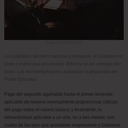
Foto: APG NOTICIAS
Los jubilados deciden marchas y bloqueos, el Gobierno no
cede e indica que provocarán déficit si se les entrega otro
bono. Los microempresarios aceptaron la propuesta del
Poder Ejecutivo
Pago del segundo aguinaldo hasta el primer trimestre;
aplicable de manera inversamente proporcional; cálculo
del pago sobre el salario básico; y finalmente, la
retroactividad aplicable a un año, no a tres meses; son
cuatro de los ejes que acordaron empresarios y Gobierno