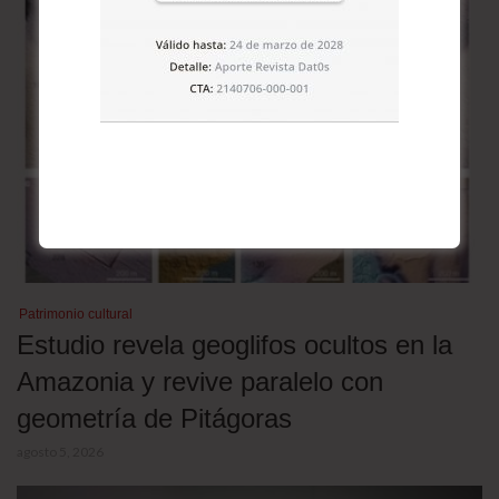
Patrimonio cultural
Estudio revela geoglifos ocultos en la
Amazonia y revive paralelo con
geometría de Pitágoras
agosto 5, 2026