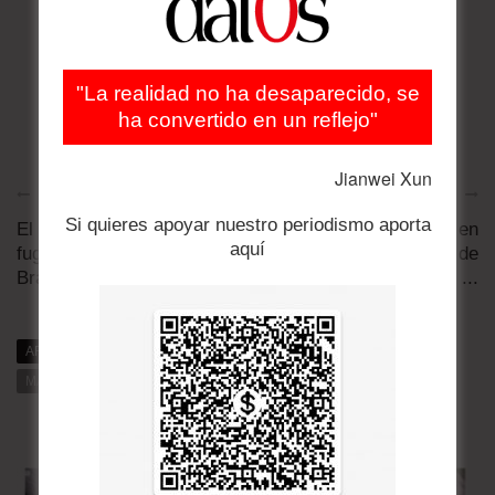
"La realidad no ha desaparecido, se
ha convertido en un reflejo"
Jianwei Xun
Artículo anterior
Artículo siguiente
Si quieres apoyar nuestro periodismo aporta
El contrabando genera
Persiste el conflicto en
aquí
fuga de dólares a Perú,
la Caja Nacional de
Brasil y Argentina
Salud y su personal ...
ARTÍCULOS RELACIONADOS
MÁS DE DAT0S
MÁS DE LA CATEGORÍA