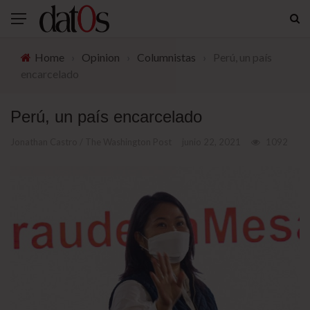
Home
›
Opinion
›
Columnistas
›
Perú, un país
encarcelado
Perú, un país encarcelado
Jonathan Castro / The Washington Post
junio 22, 2021
1092