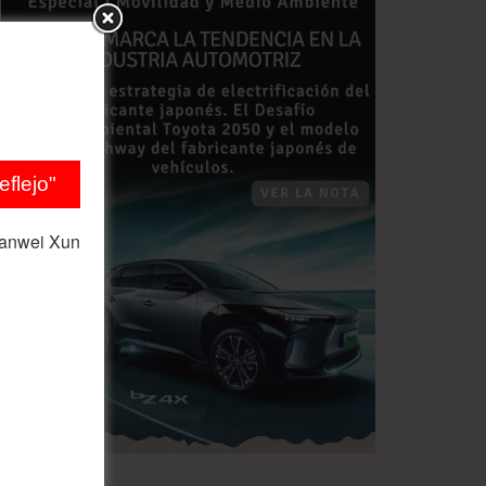
flejo"
ianwei Xun