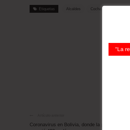
Etiquetas
Alcaldes
Cochabamba
"La r
Artículo anterior
Coronavirus en Bolivia, donde la policía