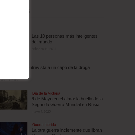
MÁS LEÍDAS
Las 10 personas más inteligentes
del mundo
febrero 11, 2014
Droga
Escalofriante entrevista a un capo de la droga
brasileño
abril 3, 2012
Día de la Victoria
9 de Mayo en el alma: la huella de la
Segunda Guerra Mundial en Rusia
mayo 9, 2025
Guerra híbrida
La otra guerra inclemente que libran