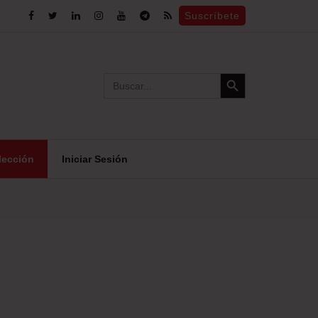
Suscríbete
Search Button
Search
for:
lección
Iniciar Sesión