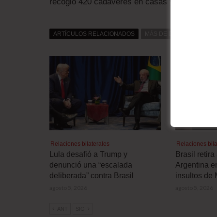
recogió 420 cadáveres en casas y ...
ARTÍCULOS RELACIONADOS
MÁS DE DAT0S
MÁS D
Relaciones bilaterales
Relaciones bila
Lula desafió a Trump y
Brasil retir
denunció una “escalada
Argentina e
deliberada” contra Brasil
insultos de 
agosto 5, 2026
agosto 5, 2026
ANT
SIG