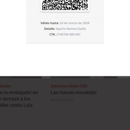
medicamentos frente a la COVID
E LA CATEGORÍA
terales
Elecciones Brasil 2026
a a su embajador en
Las nuevas encuestas
n rechazo a los
agosto 4, 2026
Milei contra Lula