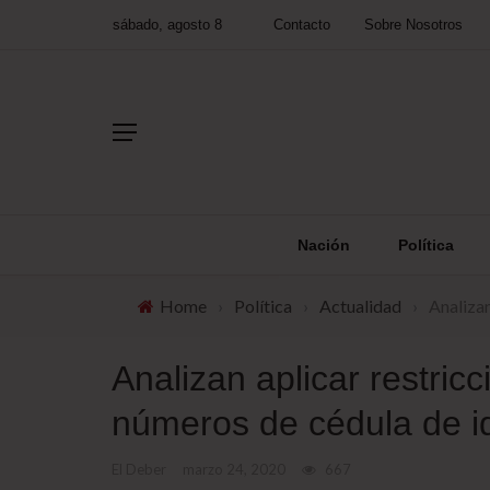
sábado, agosto 8
Contacto
Sobre Nosotros
Nación
Política
Home
›
Política
›
Actualidad
›
Analizan
Analizan aplicar restric
números de cédula de i
El Deber
marzo 24, 2020
667