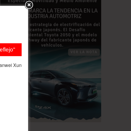
flejo"
ianwei Xun