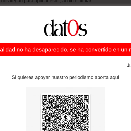
nos llegan para aplicar esto”, acotó el titular.
ealidad no ha desaparecido, se ha convertido en un re
án Arias
J
Si quieres apoyar nuestro periodismo aporta aquí