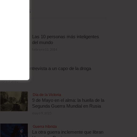
MÁS LEÍDAS
Las 10 personas más inteligentes
del mundo
febrero 11, 2014
Droga
Escalofriante entrevista a un capo de la droga
brasileño
abril 3, 2012
Día de la Victoria
9 de Mayo en el alma: la huella de la
Segunda Guerra Mundial en Rusia
mayo 9, 2025
Guerra híbrida
La otra guerra inclemente que libran