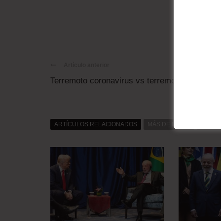
Artículo anterior
Terremoto coronavirus vs terremoto electoral
ARTÍCULOS RELACIONADOS
MÁS DE DAT0S
MÁS D