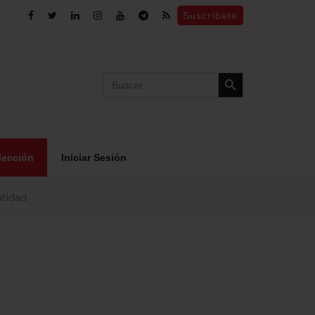
Suscríbete
Search Button
Search
for:
lección
Iniciar Sesión
ntidad