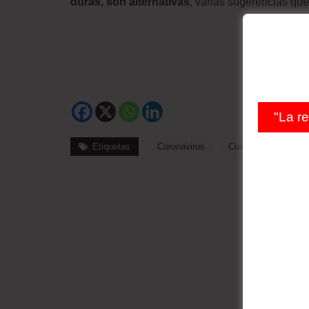
duras, son alternativas
, varias sugerencias que 
"La r
Etiquetas
Coronavirus
Cuarentena
Iv