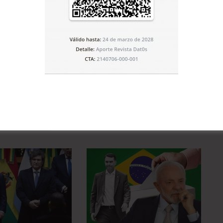
Artículo siguiente
Aduana no cobrará impuestos a insumos
médicos para el Covid 19
E LA CATEGORÍA