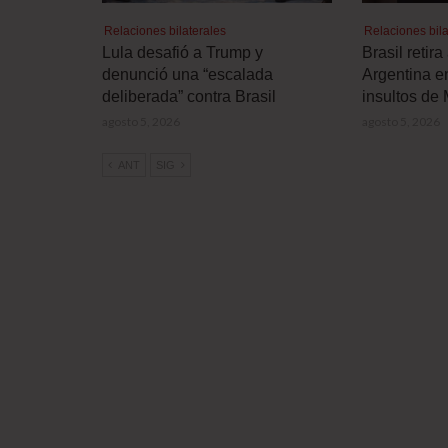
Relaciones bilaterales
Relaciones bila
Lula desafió a Trump y
Brasil retir
denunció una “escalada
Argentina e
deliberada” contra Brasil
insultos de 
agosto 5, 2026
agosto 5, 2026
ANT
SIG