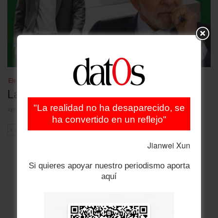
Elecciones Brasil 2026
Las nuevas encuestas
"La realidad no ha desaparecido, se
agosto 4, 2026
ha convertido en un reflejo"
ANT
SIG
Jianwei Xun
Si quieres apoyar nuestro periodismo aporta
aquí