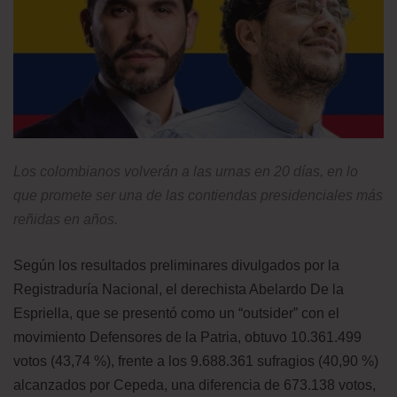
Los colombianos volverán a las urnas en 20 días, en lo
que promete ser una de las contiendas presidenciales más
reñidas en años.
Según los resultados preliminares divulgados por la
Registraduría Nacional, el derechista Abelardo De la
Espriella, que se presentó como un “outsider” con el
movimiento Defensores de la Patria, obtuvo 10.361.499
votos (43,74 %), frente a los 9.688.361 sufragios (40,90 %)
alcanzados por Cepeda, una diferencia de 673.138 votos,