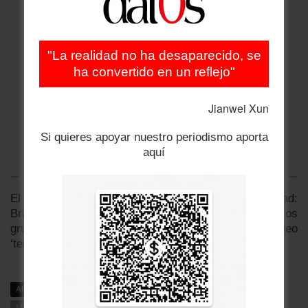
"La realidad no ha desaparecido, se
ha convertido en un reflejo"
Jianwei Xun
Si quieres apoyar nuestro periodismo aporta
aquí
Artículo anterior
Artículo siguiente
El PCC y el CV de
Mapa de transitabilidad:
Brasil: los nuevos
Bolivia suma 91 puntos
grupos designados
de bloqueo
‘terroristas’ ...
ARTÍCULOS RELACIONADOS
MÁS DE DAT0S
MÁS DE LA CATEGORÍA