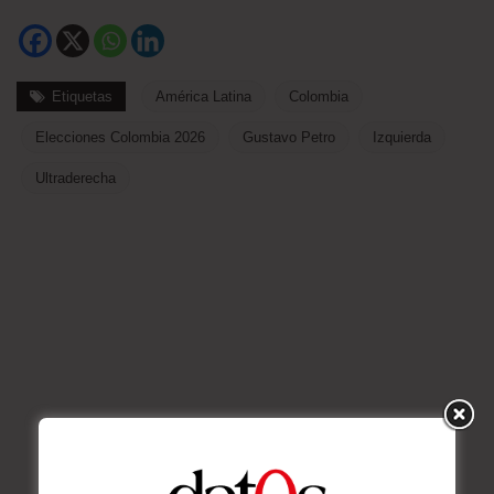
Etiquetas
América Latina
Colombia
Elecciones Colombia 2026
Gustavo Petro
Izquierda
Ultraderecha