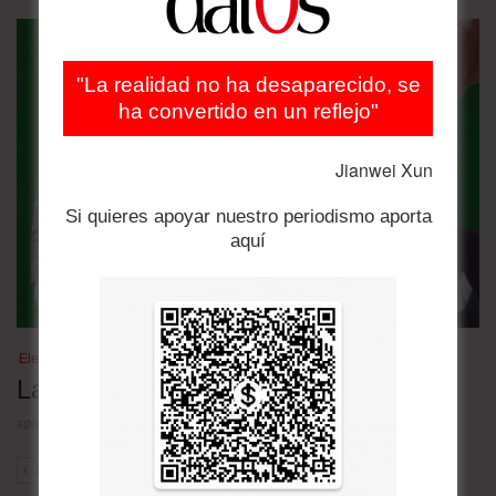
"La realidad no ha desaparecido, se
ha convertido en un reflejo"
Jianwei Xun
Si quieres apoyar nuestro periodismo aporta
aquí
Elecciones Brasil 2026
Las nuevas encuestas
agosto 4, 2026
ANT
SIG