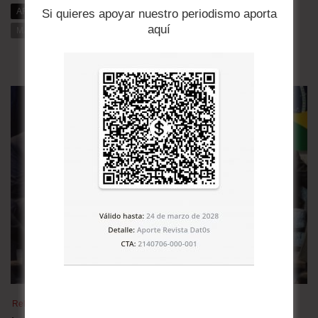
ARTÍCULOS RELACIONADOS
MÁS DE DAT0S
Si quieres apoyar nuestro periodismo aporta
aquí
MÁS DE LA CATEGORÍA
Relaciones bilaterales