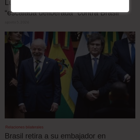
Lula desafió a Trump y denunció una
“escalada deliberada” contra Brasil
agosto 5, 2026
Relaciones bilaterales
Brasil retira a su embajador en