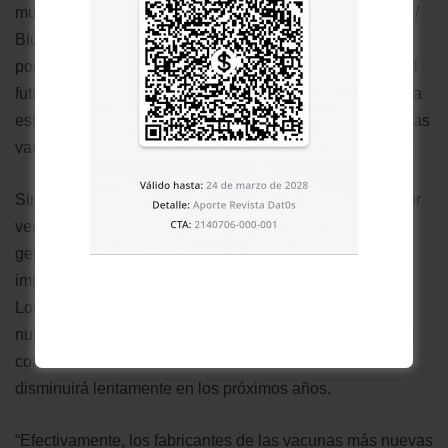
mucho más accesible que las vacunas más caras Pfizer /
BioNTech y Moderna. “Nuestro objetivo es de USD$3-5
por dosis, y creemos que ahí es donde todo sucede en el
futuro”, dice Zion. “La cantidad de subsidio del gobierno a
estos USD$25-30 por rangos de precios de dosis (para las
vacunas de ARNm) simplemente no va a ser sostenible”.
Sin embargo, en un panorama tan competitivo, queda por
ver si habrá espacio para todas las vacunas de segunda
generación en desarrollo. Por un lado, el mercado de
impulsores en países de altos ingresos es muy incierto.
Los científicos aún no tienen claro si la aparición de
nuevas variantes hará que las inmunizaciones regulares
contra el virus sean una necesidad, o si su amenaza
disminuirá lentamente en los próximos años.
“Efectivamente, los fabricantes de las vacunas más nuevas