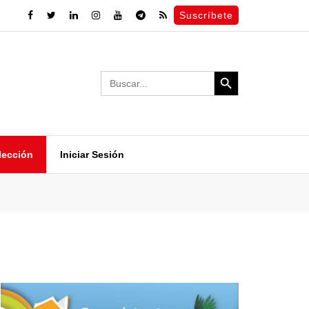
Suscríbete
Search Button
Search
for:
lección
Iniciar Sesión