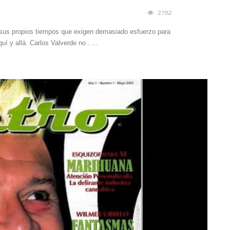
2782
a sus propios tiempos que exigen demasiado esfuerzo para
uí y allá. Carlos Valverde no . ...