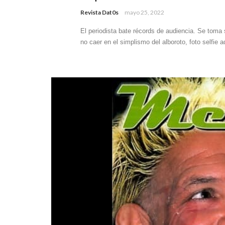
Revista Dat0s
mayo 25, 2022
El periodista bate récords de audiencia. Se tom
no caer en el simplismo del alboroto, foto selfie aq