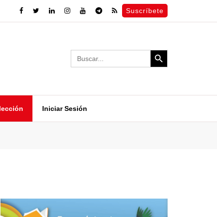
Suscríbete
Search Button
Search
for:
lección
Iniciar Sesión