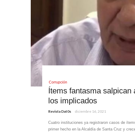
Corrupción
Ítems fantasma salpican 
los implicados
Revista Dat0s
diciembre 16, 2021
Cuatro instituciones ya registraron casos de ít
primer hecho en la Alcaldía de Santa Cruz y crec