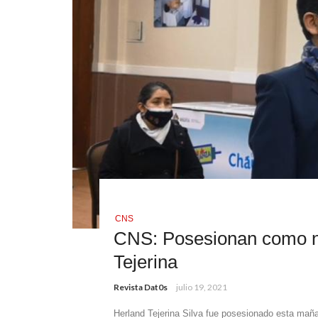
CNS
CNS: Posesionan como n
Tejerina
Revista Dat0s
julio 19, 2021
Herland Tejerina Silva fue posesionado esta mañ