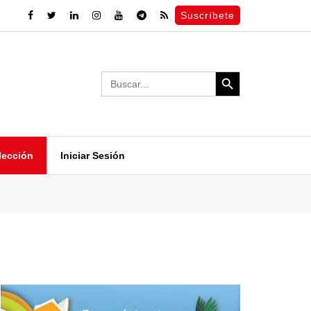
Suscríbete
Search Button
Search
for:
lección
Iniciar Sesión