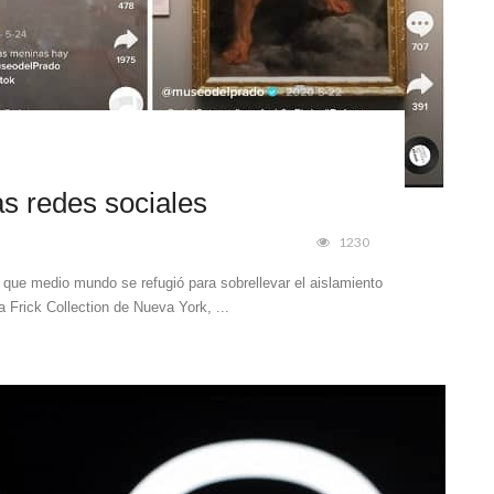
as redes sociales
1230
 que medio mundo se refugió para sobrellevar el aislamiento
 Frick Collection de Nueva York, ...