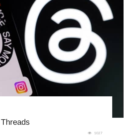
e Threads
1027