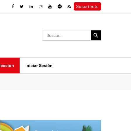
Suscríbete
Search Button
Search
for:
lección
Iniciar Sesión