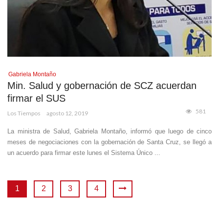
Gabriela Montaño
Min. Salud y gobernación de SCZ acuerdan
firmar el SUS
581
Los Tiempos
agosto 12, 2019
La ministra de Salud, Gabriela Montaño, informó que luego de cinco
meses de negociaciones con la gobernación de Santa Cruz, se llegó a
un acuerdo para firmar este lunes el Sistema Único ...
1
2
3
4