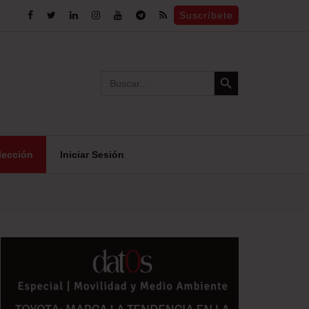
Suscríbete
Search Button
Search
for:
lección
Iniciar Sesión