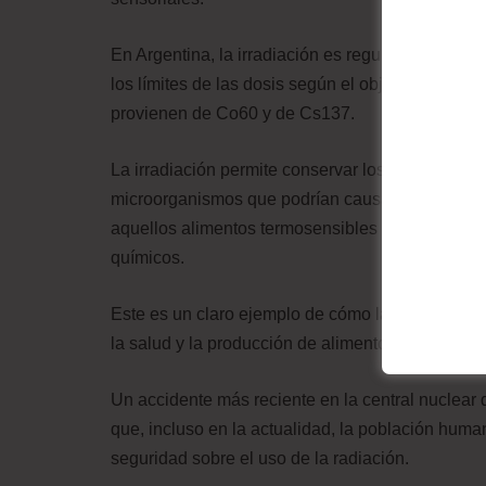
En Argentina, la irradiación es regulada por el
los límites de las dosis según el objetivo por dif
provienen de Co60 y de Cs137.
La irradiación permite conservar los alimentos e
microorganismos que podrían causar ETA. Este tr
aquellos alimentos termosensibles y, además, pe
químicos.
Este es un claro ejemplo de cómo la ciencia y la
la salud y la producción de alimentos y, por otro 
Un accidente más reciente en la central nuclear
que, incluso en la actualidad, la población hum
seguridad sobre el uso de la radiación.