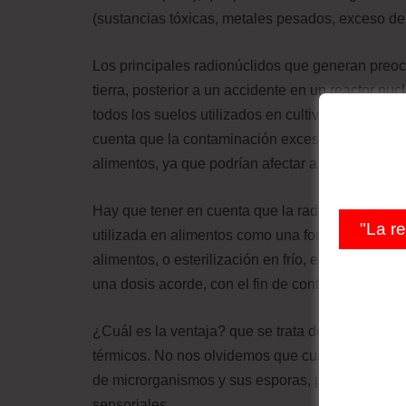
(sustancias tóxicas, metales pesados, exceso de a
Los principales radionúclidos que generan preoc
tierra, posterior a un accidente en un reactor nuc
todos los suelos utilizados en cultivos pueden p
cuenta que la contaminación excesiva puede prov
alimentos, ya que podrían afectar a la salud.
Hay que tener en cuenta que la radiación ionizant
"La r
utilizada en alimentos como una forma de conser
alimentos, o esterilización en frío, expone a los
una dosis acorde, con el fin de controlar ciertos 
¿Cuál es la ventaja? que se trata de una forma d
térmicos. No nos olvidemos que cualquier tratami
de microrganismos y sus esporas, pero puede oc
sensoriales.