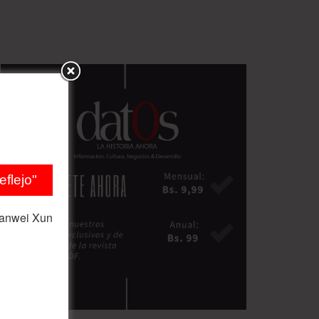
flejo"
ianwei Xun