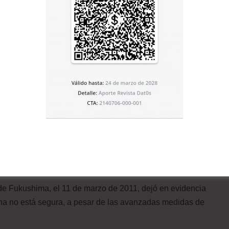
 Código Alimentario Argentino (CAA) donde se establecen
erente clase de alimentos. Las fuentes de radiación
n condiciones óptimas durante más tiempo, al eliminar
atamiento es ideal, como se mencionó al inicio, para
rmite evitar el uso de agroquímicos o conservantes
 tecnología, pueden, en un momento afectar al ambiente,
lado, ser un tratamiento alternativo de conservación.
 de Fukushima, el 11 de marzo de 2011, dejó en evidencia
ana no está segura, a pesar de las avanzadas medidas de