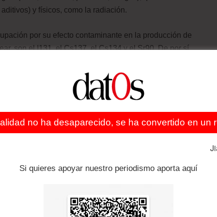
ditivos) y físicos, como la radiación.
upación por su efecto contaminante en la producción de
lear, son el I131, el Cs137, el Cs134 y el Sr90. De por sí,
resentar radionúclidos. Sin embargo, hay que tener en
ocar niveles inaceptables de radionúclidos en los
e, es decir, aquella capaz de atravesar la materia, es
ealidad no ha desaparecido, se ha convertido en un re
vación. El proceso conocido como irradiación de
 alimentos a radiaciones ionizantes, durante un tiempo y
J
parámetros, de acuerdo al tipo de alimento.
Si quieres apoyar nuestro periodismo aporta aquí
e eliminar microorganismos sin utilizar tratamientos
ento térmico es un método efectivo para la destrucción
asionar cambios en las propiedades nutricionales y