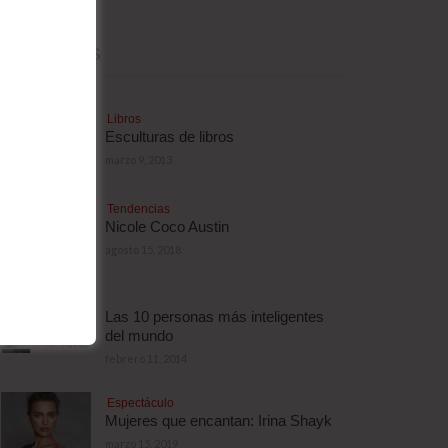
MÁS LEÍDAS
Libros
Esculturas de libros
marzo 9, 2013
Tendencias
Nicole Coco Austin
agosto 15, 2018
Las 10 personas más inteligentes
del mundo
febrero 11, 2014
Espectáculo
Mujeres que encantan: Irina Shayk
marzo 15, 2019